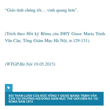
“Giáo tỉnh chúng tôi… vinh quang hơn”.
(Trích theo Hồi ký Rôma của ĐHY Giuse Maria Trịnh
Văn Căn, Tổng Giám Mục Hà Nội, tr.129-131).
(WTGP.Hà Nội 19.05.2015)
BÀI THAM LUẬN CỦA ĐỨC HỒNG Y GIUSE MARIA TRỊNH VĂN
CĂN TẠI THƯỢNG HỘI ĐỒNG GIÁM MỤC THẾ GIỚI DIỄN RA TẠI
ROMA NĂM 1974