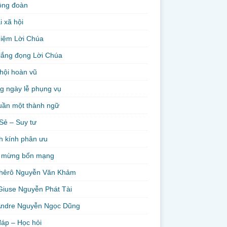
ộng đoàn
i xã hội
niệm Lời Chúa
lắng đọng Lời Chúa
hội hoàn vũ
g ngày lễ phụng vụ
uần một thành ngữ
Sẻ – Suy tư
h kính phân ưu
 mừng bổn mạng
hêrô Nguyễn Văn Khảm
Giuse Nguyễn Phát Tài
Andre Nguyễn Ngọc Dũng
đáp – Học hỏi