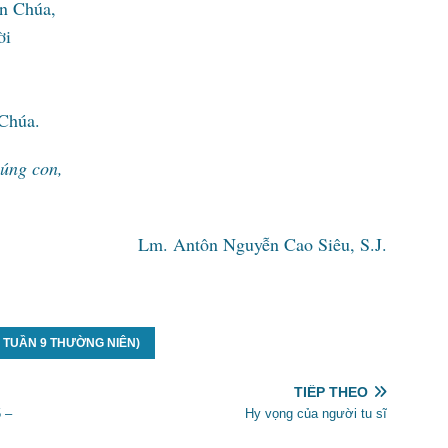
n Chúa,
ời
 Chúa.
húng con,
Lm. Antôn Nguyễn Cao Siêu, S.J.
U TUẦN 9 THƯỜNG NIÊN)
TIẾP THEO
 –
Hy vọng của người tu sĩ