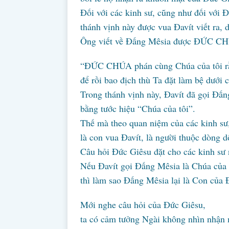
Đối với các kinh sư, cũng như đối với 
thánh vịnh này được vua Đavít viết ra,
Ông viết về Đấng Mêsia được ĐỨC CHÚ
“ĐỨC CHÚA phán cùng Chúa của tôi rằn
để rồi bao địch thù Ta đặt làm bệ dưới 
Trong thánh vịnh này, Đavít đã gọi Đấn
bằng tước hiệu “Chúa của tôi”.
Thế mà theo quan niệm của các kinh sư
là con vua Đavít, là người thuộc dòng d
Câu hỏi Đức Giêsu đặt cho các kinh sư 
Nếu Đavít gọi Đấng Mêsia là Chúa của 
thì làm sao Đấng Mêsia lại là Con của 
Mới nghe câu hỏi của Đức Giêsu,
ta có cảm tưởng Ngài không nhìn nhận 