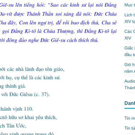
ê-su lên tiếng hỏi: “Sao các kinh sư lại nói Đấng
Mục t
a-vít được Thánh Thần soi sáng đã nói: Đức Chúa
Lịch 
a đây, Con lên ngự trị, để rồi bao địch thù, Cha sẽ
XIV t
 gọi Đấng Ki-tô là Chúa Thượng, thì Đấng Ki-tô lại
Các 
XIV
ời đông đảo nghe Đức Giê-su cách thích thú.
Giấc 
đầu t
Gió h
bởi các nhà lãnh đạo tôn giáo,
năm A
i họ, cụ thể là các kinh sư.
Audio
g thính giả.
Thánh
với Đức Giêsu (c. 37).
Dan
thánh vịnh 110.
itô hữu sơ khai yêu thích,
Tin m
ách Tân Ước,
Tin t
êsu vinh quang trong đó.