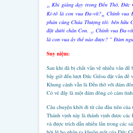
Khi giảng dạy trong Đền Thờ, Đức Gi
35
Ki-tô là con vua Đa-vít?
Chính vua Đ
36
phán cùng Chúa Thượng tôi: bên hữu Ch
đặt dưới chân Con.
Chính vua Đa-vít
37
là con vua ấy thế nào được? ” Đám ngư
Suy niệm:
Sau khi đã bị chất vấn về nhiều vấn đề 
bây giờ đến lượt Đức Giêsu đặt vấn đề vớ
Khung cảnh vẫn là Đền thờ với đám đôn
Có vẻ đây là một đám đông có cảm tình 
Câu chuyện khởi đi từ câu đầu tiên của 
Thánh vịnh này là thánh vịnh được các k
và được trích dẫn nhiều lần trong các s
bởi lẽ họ nhận ra khuôn mặt của Đức Gi