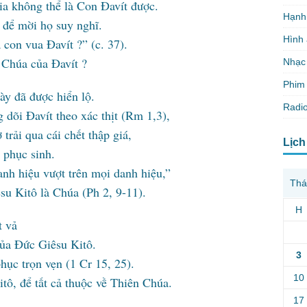
a không thể là Con Đavít được.
Hạnh
 để mời họ suy nghĩ.
Hình
con vua Đavít ?” (c. 37).
 Chúa của Đavít ?
Nhạc
Phim 
ày đã được hiển lộ.
Radio
 dõi Đavít theo xác thịt (Rm 1,3),
rải qua cái chết thập giá,
Lịch
 phục sinh.
nh hiệu vượt trên mọi danh hiệu,”
Thá
su Kitô là Chúa (Ph 2, 9-11).
H
t vả
của Đức Giêsu Kitô.
3
hục trọn vẹn (1 Cr 15, 25).
10
ô, để tất cả thuộc về Thiên Chúa.
17