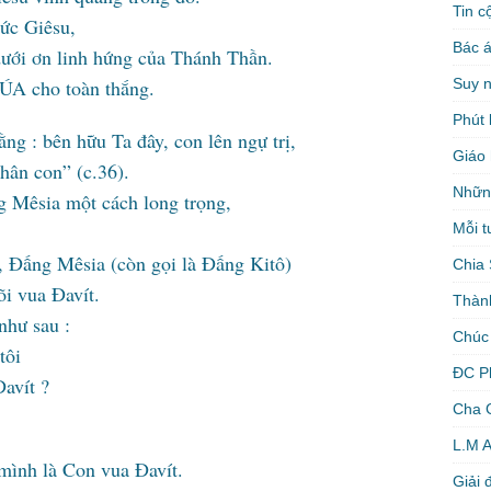
Tin c
Đức Giêsu,
Bác á
 dưới ơn linh hứng của Thánh Thần.
Suy 
A cho toàn thắng.
Phút 
g : bên hữu Ta đây, con lên ngự trị,
Giáo 
chân con” (c.36).
Nhữn
g Mêsia một cách long trọng,
Mỗi t
, Đấng Mêsia (còn gọi là Đấng Kitô)
Chia 
õi vua Đavít.
Thàn
như sau :
Chúc
tôi
ĐC P
Đavít ?
Cha 
L.M 
mình là Con vua Đavít.
Giải 