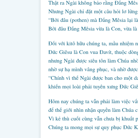
Thật ra Ngài không bảo rằng Đấng Mêsi
Nhưng Ngài chỉ đặt một câu hỏi lơ lửng
“Bởi đâu (pothen) mà Đấng Mêsia lại là 
Bởi đâu Đấng Mêsia vừa là Con, vừa là
Đối với kitô hữu chúng ta, mầu nhiệm n
Đức Giêsu là Con vua Đavít, thuộc dòng
nhưng Ngài được siêu tôn làm Chúa nhờ t
nhờ sự hạ mình vâng phục, và nhờ được
“Chính vì thế Ngài được ban cho một da
khiến mọi loài phải tuyên xưng Đức Giê
Hôm nay chúng ta vẫn phải làm việc vấ
để thế giới nhìn nhận quyền làm Chúa 
Vì kẻ thù cuối cùng vẫn chưa bị khuất p
Chúng ta mong mọi sự quy phục Đức Kit