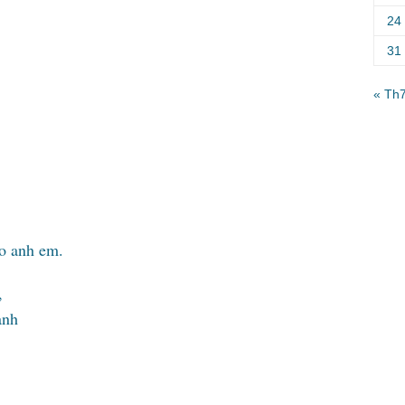
24
31
« Th
o anh em.
,
ạnh