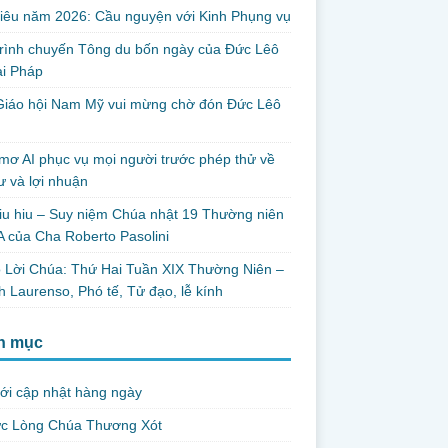
iêu năm 2026: Cầu nguyện với Kinh Phụng vụ
trình chuyến Tông du bốn ngày của Đức Lêô
ại Pháp
Giáo hội Nam Mỹ vui mừng chờ đón Đức Lêô
mơ AI phục vụ mọi người trước phép thử về
ư và lợi nhuận
iu hiu – Suy niệm Chúa nhật 19 Thường niên
 của Cha Roberto Pasolini
 Lời Chúa: Thứ Hai Tuần XIX Thường Niên –
 Laurenso, Phó tế, Tử đạo, lễ kính
h mục
ới cập nhật hàng ngày
ức Lòng Chúa Thương Xót