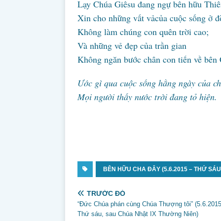
Lạy Chúa Giêsu đang ngự bên hữu Thiê
Xin cho những vất vảcủa cuộc sống ở đ
Không làm chúng con quên trời cao;
Và những vẻ đẹp của trần gian
Không ngăn bước chân con tiến về bên
Ước gì qua cuộc sống hằng ngày của c
Mọi người thấy nước trời đang tỏ hiện.
BÊN HỮU CHA ĐÂY (5.6.2015 – THỨ SÁ
TRƯỚC ĐÓ
“Đức Chúa phán cùng Chúa Thượng tôi” (5.6.2015
Thứ sáu, sau Chúa Nhật IX Thường Niên)