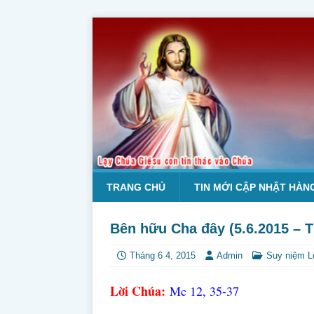
TRANG CHỦ
TIN MỚI CẬP NHẬT HÀN
Bên hữu Cha đây (5.6.2015 – 
Tháng 6 4, 2015
Admin
Suy niệm L
Lời Chúa:
Mc 12, 35-37