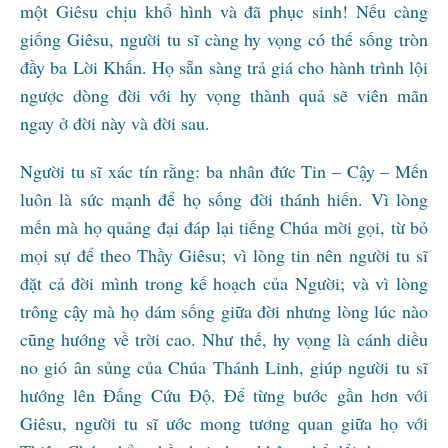
một Giêsu chịu khổ hình và đã phục sinh! Nếu càng
giống Giêsu, người tu sĩ càng hy vọng có thế sống tròn
đầy ba Lời Khấn. Họ sẵn sàng trả giá cho hành trình lội
ngược dòng đời với hy vọng thành quả sẽ viên mãn
ngay ở đời này và đời sau.
Người tu sĩ xác tín rằng: ba nhân đức Tin – Cậy – Mến
luôn là sức mạnh để họ sống đời thánh hiến. Vì lòng
mến mà họ quảng đại đáp lại tiếng Chúa mời gọi, từ bỏ
mọi sự để theo Thầy Giêsu; vì lòng tin nên người tu sĩ
đặt cả đời mình trong kế hoạch của Người; và vì lòng
trông cậy mà họ dám sống giữa đời nhưng lòng lúc nào
cũng hướng về trời cao. Như thế, hy vọng là cánh diều
no gió ân sủng của Chúa Thánh Linh, giúp người tu sĩ
hướng lên Đấng Cứu Độ. Để từng bước gần hơn với
Giêsu, người tu sĩ ước mong tương quan giữa họ với