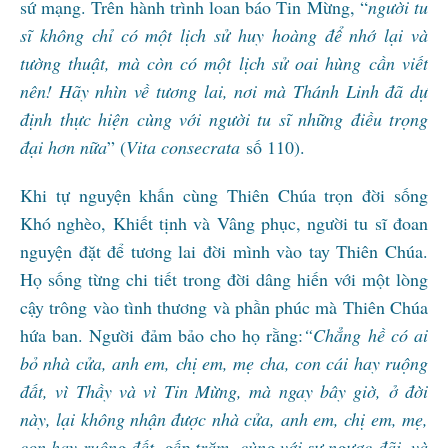
sứ mạng. Trên hành trình loan báo Tin Mừng, “
người tu
sĩ không chỉ có một lịch sử huy hoàng để nhớ lại và
tường thuật, mà còn có một lịch sử oai hùng cần viết
nên! Hãy nhìn về tương lai, nơi mà Thánh Linh đã dự
định thực hiện cùng với người tu sĩ những điều trọng
đại hơn nữa
” (
Vita consecrata
số 110).
Khi tự nguyện khấn cùng Thiên Chúa trọn đời sống
Khó nghèo, Khiết tịnh và Vâng phục, người tu sĩ đoan
nguyện đặt để tương lai đời mình vào tay Thiên Chúa.
Họ sống từng chi tiết trong đời dâng hiến với một lòng
cậy trông vào tình thương và phần phúc mà Thiên Chúa
hứa ban. Người đảm bảo cho họ rằng:
“Chẳng hề có ai
bỏ nhà cửa, anh em, chị em, mẹ cha, con cái hay ruộng
đất, vì Thầy và vì Tin Mừng, mà ngay bây giờ, ở đời
này, lại không nhận được nhà cửa, anh em, chị em, mẹ,
con hay ruộng đất, gấp trăm, cùng với sự ngược đãi, và