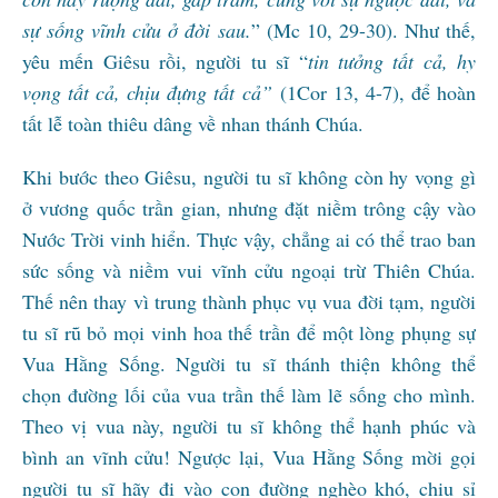
sự sống vĩnh cửu ở đời sau.
” (Mc 10, 29-30). Như thế,
yêu mến Giêsu rồi, người tu sĩ “
tin tưởng tất cả, hy
vọng tất cả, chịu đựng tất cả”
(1Cor 13, 4-7), để hoàn
tất lễ toàn thiêu dâng về nhan thánh Chúa.
Khi bước theo Giêsu, người tu sĩ không còn hy vọng gì
ở vương quốc trần gian, nhưng đặt niềm trông cậy vào
Nước Trời vinh hiển. Thực vậy, chẳng ai có thể trao ban
sức sống và niềm vui vĩnh cửu ngoại trừ Thiên Chúa.
Thế nên thay vì trung thành phục vụ vua đời tạm, người
tu sĩ rũ bỏ mọi vinh hoa thế trần để một lòng phụng sự
Vua Hằng Sống. Người tu sĩ thánh thiện không thể
chọn đường lối của vua trần thế làm lẽ sống cho mình.
Theo vị vua này, người tu sĩ không thể hạnh phúc và
bình an vĩnh cửu! Ngược lại, Vua Hằng Sống mời gọi
người tu sĩ hãy đi vào con đường nghèo khó, chịu sỉ