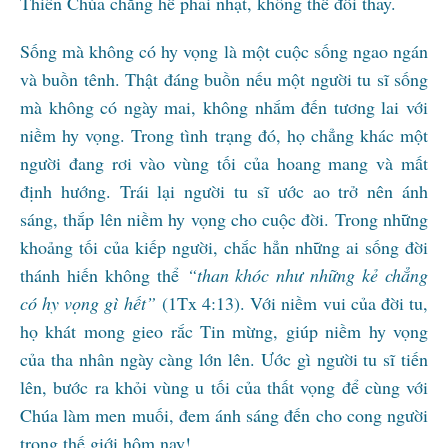
Thiên Chúa chẳng hề phai nhạt, không thể đổi thay.
Sống mà không có hy vọng là một cuộc sống ngao ngán
và buồn tênh. Thật đáng buồn nếu một người tu sĩ sống
mà không có ngày mai, không nhắm đến tương lai với
niềm hy vọng. Trong tình trạng đó, họ chẳng khác một
người đang rơi vào vùng tối của hoang mang và mất
định hướng. Trái lại người tu sĩ ước ao trở nên ánh
sáng, thắp lên niềm hy vọng cho cuộc đời. Trong những
khoảng tối của kiếp người, chắc hẳn những ai sống đời
thánh hiến không thể
“than khóc như những kẻ chẳng
có hy vọng gì hết”
(1Tx 4:13). Với niềm vui của đời tu,
họ khát mong gieo rắc Tin mừng, giúp niềm hy vọng
của tha nhân ngày càng lớn lên. Ước gì người tu sĩ tiến
lên, bước ra khỏi vùng u tối của thất vọng để cùng với
Chúa làm men muối, đem ánh sáng đến cho cong người
trong thế giới hôm nay!