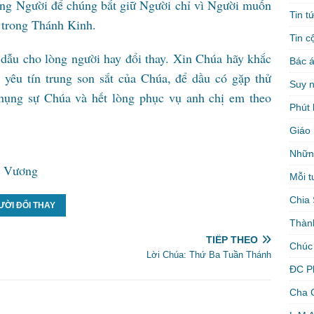
ằng Người để chúng bắt giữ Người chỉ vì Người muốn
Tin t
 trong Thánh Kinh.
Tin c
dẫu cho lòng người hay đổi thay. Xin Chúa hãy khắc
Bác á
yêu tín trung son sắt của Chúa, để dầu có gặp thử
Suy 
phụng sự Chúa và hết lòng phục vụ anh chị em theo
Phút 
Giáo 
Nhữn
h Vương
Mỗi t
Chia 
ỜI ĐỔI THAY
Thàn
TIẾP THEO
Chúc
Lời Chúa: Thứ Ba Tuần Thánh
ĐC P
Cha 