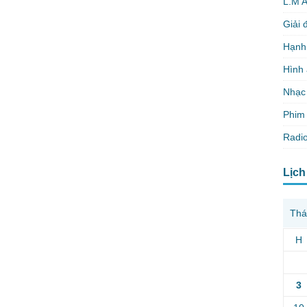
L.M 
Giải 
Hạnh
Hình
Nhạc
Phim 
Radio
Lịch
Thá
H
3