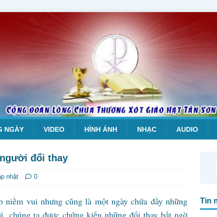
G NGÀY
VIDEO
HÌNH ẢNH
NHẠC
AUDIO
người đổi thay
ập nhật
0
p niềm vui nhưng cũng là một ngày chứa đầy những
Tin 
á, chúng ta được chứng kiến những đổi thay bất ngờ