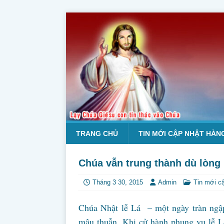
TRANG CHỦ
TIN MỚI CẬP NHẬT HÀN
Chúa vẫn trung thành dù lòng 
Tháng 3 30, 2015
Admin
Tin mới c
Chúa Nhật lễ Lá – một ngày tràn ngậ
mâu thuẫn. Khi cử hành phụng vụ lễ L