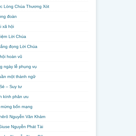
ức Lòng Chúa Thương Xót
ộng đoàn
i xã hội
niệm Lời Chúa
lắng đọng Lời Chúa
hội hoàn vũ
g ngày lễ phụng vụ
uần một thành ngữ
Sẻ – Suy tư
h kính phân ưu
 mừng bổn mạng
hêrô Nguyễn Văn Khảm
Giuse Nguyễn Phát Tài