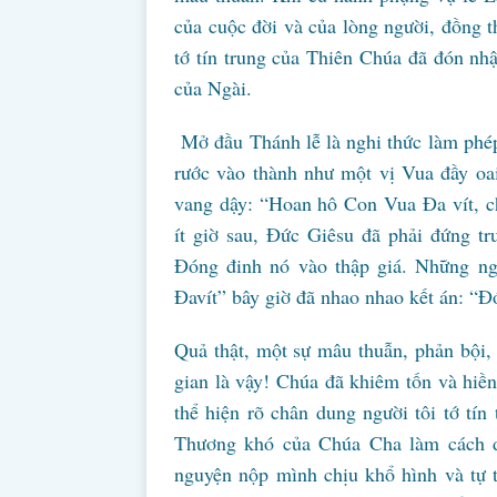
của cuộc đời và của lòng người, đồng t
tớ tín trung của Thiên Chúa đã đón nh
của Ngài.
Mở đầu Thánh lễ là nghi thức làm phép
rước vào thành như một vị Vua đầy oai
vang dậy: “Hoan hô Con Vua Đa vít, 
ít giờ sau, Đức Giêsu đã phải đứng tr
Đóng đinh nó vào thập giá. Những ng
Đavít” bây giờ đã nhao nhao kết án: “Đ
Quả thật, một sự mâu thuẫn, phản bội, t
gian là vậy! Chúa đã khiêm tốn và hiền
thể hiện rõ chân dung người tôi tớ tí
Thương khó của Chúa Cha làm cách d
nguyện nộp mình chịu khổ hình và tự tì