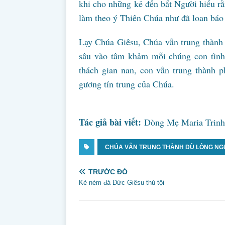
khi cho những kẻ đến bắt Người hiểu r
làm theo ý Thiên Chúa như đã loan báo
Lạy Chúa Giêsu, Chúa vẫn trung thành 
sâu vào tâm khảm mỗi chúng con tình 
thách gian nan, con vẫn trung thành 
gương tín trung của Chúa.
Tác giả bài viết:
Dòng Mẹ Maria Trin
CHÚA VẪN TRUNG THÀNH DÙ LÒNG NGƯ
TRƯỚC ĐÓ
Kẻ ném đá Đức Giêsu thú tội