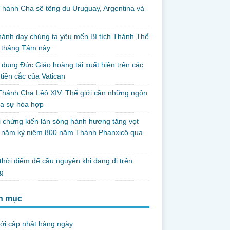
hánh Cha sẽ tông du Uruguay, Argentina và
thánh dạy chúng ta yêu mến Bí tích Thánh Thể
 tháng Tám này
dung Đức Giáo hoàng tái xuất hiện trên các
tiền cắc của Vatican
hánh Cha Lêô XIV: Thế giới cần những ngôn
ủa sự hòa hợp
i chứng kiến làn sóng hành hương tăng vọt
g năm kỷ niệm 800 năm Thánh Phanxicô qua
hời điểm để cầu nguyện khi đang đi trên
g
h mục
ới cập nhật hàng ngày