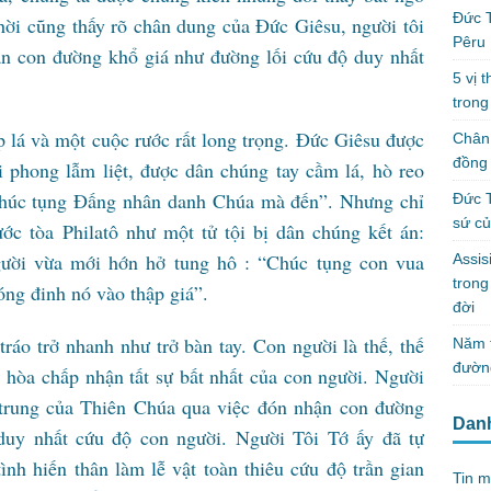
Đức T
hời cũng thấy rõ chân dung của Đức Giêsu, người tôi
Pêru
ận con đường khổ giá như đường lối cứu độ duy nhất
5 vị 
trong
 lá và một cuộc rước rất long trọng. Đức Giêsu được
Chân 
đồng 
 phong lẫm liệt, được dân chúng tay cầm lá, hò reo
chúc tụng Đấng nhân danh Chúa mà đến”. Nhưng chỉ
Đức T
sứ c
ước tòa Philatô như một tử tội bị dân chúng kết án:
ười vừa mới hớn hở tung hô : “Chúc tụng con vua
Assis
tron
óng đinh nó vào thập giá”.
đời
ráo trở nhanh như trở bàn tay. Con người là thế, thế
Năm t
đườn
 hòa chấp nhận tất sự bất nhất của con người. Người
n trung của Thiên Chúa qua việc đón nhận con đường
Dan
uy nhất cứu độ con người. Người Tôi Tớ ấy đã tự
nh hiến thân làm lễ vật toàn thiêu cứu độ trần gian
Tin m