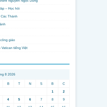
Andre Nguyễn Ngọc Dũng
đáp – Học hỏi
 Các Thánh
 ảnh
công giáo
 Vatican tiếng Việt
ng 8 2026
B
T
N
S
B
C
1
2
4
5
6
7
8
9