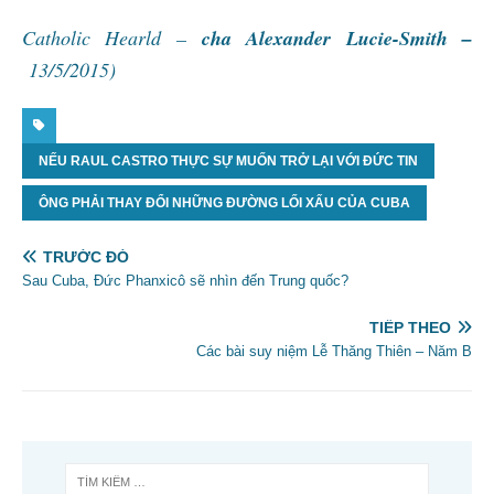
Catholic Hearld –
cha Alexander Lucie-Smith –
13/5/2015)
NẾU RAUL CASTRO THỰC SỰ MUỐN TRỞ LẠI VỚI ĐỨC TIN
ÔNG PHẢI THAY ĐỔI NHỮNG ĐƯỜNG LỐI XẤU CỦA CUBA
TRƯỚC ĐÓ
Sau Cuba, Đức Phanxicô sẽ nhìn đến Trung quốc?
TIẾP THEO
Các bài suy niệm Lễ Thăng Thiên – Năm B