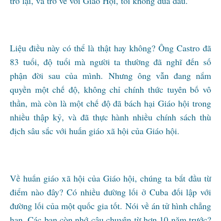
trở lại, và trở về với Giáo Hội, tôi không đùa đâu.’
Liệu điều này có thể là thật hay không? Ông Castro đã
83 tuổi, độ tuổi mà người ta thường đã nghĩ đến số
phận đời sau của mình. Nhưng ông vẫn đang nắm
quyền một chế độ, không chỉ chính thức tuyên bố vô
thần, mà còn là một chế độ đã bách hại Giáo hội trong
nhiều thập kỷ, và đã thực hành nhiều chính sách thù
địch sâu sắc với huấn giáo xã hội của Giáo hội.
Về huấn giáo xã hội của Giáo hội, chúng ta bắt đầu từ
điểm nào đây? Có nhiều đường lối ở Cuba đối lập với
đường lối của một quốc gia tốt. Nói về án tử hình chẳng
hạn. Các bạn còn nhớ câu chuyện từ hơn 10 năm trước?