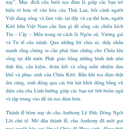
nay”. Mục đích của buổi tọa đàm là giúp các bạn trẻ
hiểu rõ hơn về văn hóa của Thái Lan, bối cảnh người
Việt đang sống và làm việc tại đây và cụ thể hơn, người
Kitô hữu Việt Nam cần làm gì để sống các chiều kích
Tin – Cậy – Mến trong tư cách là Ngôn sứ, Vương giả
và Tư tế của mình. Qua những lời chia sẻ, thầy nhấn
mạnh rằng chúng ta cần phải làm chứng cho Chúa khi
sống tại đất nước Phật giáo bằng những hình ảnh như
thật thà, cần kiệm, đoàn kết và sống mầu nhiệm đau
khổ và phục sinh của Chúa Kitô. Bầu khí tọa đàm thật
ấm cúng, sinh động qua các bài hát khởi động bằng vũ
điệu của cha Linh hướng giúp các bạn trẻ bớt buồn ngủ
và tập trung vào đề tài tọa đàm hơn.
Thánh lễ hôm nay do cha Anthony Lê Đức Dòng Ngôi
Lời chủ tế. Mở đầu thánh lễ, cha Anthony đã mời gọi
mọi người hãy vui lên vì Chúa đã Phục sinh, đồng thời