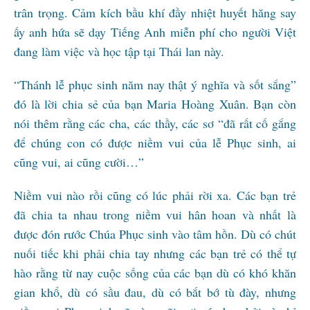
trân trọng. Cảm kích bầu khí đầy nhiệt huyết hăng say
ấy anh hứa sẽ dạy Tiếng Anh miễn phí cho người Việt
đang làm việc và học tập tại Thái lan này.
“Thánh lễ phục sinh năm nay thật ý nghĩa và sốt sắng”
đó là lời chia sẻ của bạn Maria Hoàng Xuân. Bạn còn
nói thêm rằng các cha, các thầy, các sơ “đã rất cố gắng
để chúng con có được niềm vui của lễ Phục sinh, ai
cũng vui, ai cũng cười…”
Niềm vui nào rồi cũng có lúc phải rời xa. Các bạn trẻ
đã chia ta nhau trong niềm vui hân hoan và nhất là
được đón rước Chúa Phục sinh vào tâm hồn. Dù có chút
nuối tiếc khi phải chia tay nhưng các bạn trẻ có thể tự
hào rằng từ nay cuộc sống của các bạn dù có khó khăn
gian khổ, dù có sầu đau, dù có bắt bớ tù đày, nhưng