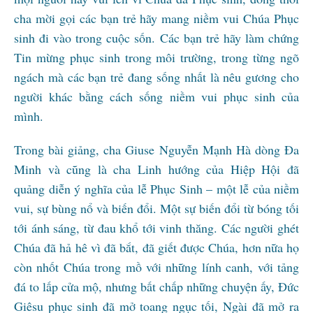
cha mời gọi các bạn trẻ hãy mang niềm vui Chúa Phục
sinh đi vào trong cuộc sốn. Các bạn trẻ hãy làm chứng
Tin mừng phục sinh trong môi trường, trong từng ngõ
ngách mà các bạn trẻ đang sống nhất là nêu gương cho
người khác bằng cách sống niềm vui phục sinh của
mình.
Trong bài giảng, cha Giuse Nguyễn Mạnh Hà dòng Đa
Minh và cũng là cha Linh hướng của Hiệp Hội đã
quảng diễn ý nghĩa của lễ Phục Sinh – một lễ của niềm
vui, sự bùng nổ và biến đổi. Một sự biến đổi từ bóng tối
tới ánh sáng, từ đau khổ tới vinh thăng. Các người ghét
Chúa đã hả hê vì đã bắt, đã giết được Chúa, hơn nữa họ
còn nhốt Chúa trong mồ với những lính canh, với tảng
đá to lấp cửa mộ, nhưng bất chấp những chuyện ấy, Đức
Giêsu phục sinh đã mở toang ngục tối, Ngài đã mở ra