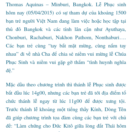
Thomas Aquinas – Minburi, Bangkok. Lễ Phục sinh
hôm nay (05/04/2015) có sự tham dự của khoảng 1500
bạn trẻ người Việt Nam đang làm việc hoặc học tập tại
thủ đô Bangkok và các tỉnh lân cận như Ayuthaya,
Chonburi, Rachaburi, Nakhon Pathom, Nonthaburi….
Các bạn trẻ cùng “tay bắt mặt mừng, cùng nắm tay
nhau” đi về nhà Cha để chia sẻ niềm vui mừng lễ Chúa
Phục Sinh và niềm vui gặp gỡ thắm “tình huynh nghĩa
đệ.”
Mặc dầu theo chương trình thì thánh lễ Phục sinh được
bắt đầu lúc 14g00, nhưng các bạn trẻ đã tới địa điểm tổ
chức thánh lễ ngay từ lúc 11g00 để được xưng tội.
Trước thánh lễ khoảng một tiếng thầy Kính, Dòng Tên
đã giúp chương trình tọa đàm cùng các bạn trẻ với chủ
đề: “Làm chứng cho Đức Kitô giữa lòng đất Thái hôm