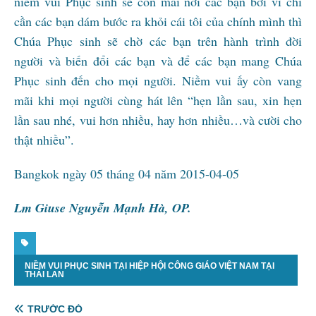
niềm vui Phục sinh sẽ còn mãi nơi các bạn bởi vì chỉ
cần các bạn dám bước ra khỏi cái tôi của chính mình thì
Chúa Phục sinh sẽ chờ các bạn trên hành trình đời
người và biến đổi các bạn và để các bạn mang Chúa
Phục sinh đến cho mọi người. Niềm vui ấy còn vang
mãi khi mọi người cùng hát lên “hẹn lần sau, xin hẹn
lần sau nhé, vui hơn nhiều, hay hơn nhiều…và cười cho
thật nhiều”.
Bangkok ngày 05 tháng 04 năm 2015-04-05
Lm Giuse Nguyễn Mạnh Hà, OP.
NIỀM VUI PHỤC SINH TẠI HIỆP HỘI CÔNG GIÁO VIỆT NAM TẠI
THÁI LAN
TRƯỚC ĐÓ