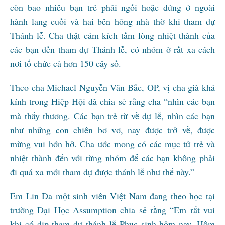
còn bao nhiêu bạn trẻ phải ngồi hoặc đứng ở ngoài
hành lang cuối và hai bên hông nhà thờ khi tham dự
Thánh lễ. Cha thật cảm kích tấm lòng nhiệt thành của
các bạn đến tham dự Thánh lễ, có nhóm ở rất xa cách
nơi tổ chức cả hơn 150 cây số.
Theo cha Michael Nguyễn Văn Bắc, OP, vị cha già khả
kính trong Hiệp Hội đã chia sẻ rằng cha “nhìn các bạn
mà thấy thương. Các bạn trẻ từ về dự lễ, nhìn các bạn
như những con chiên bơ vơ, nay được trở về, được
mừng vui hớn hở. Cha ước mong có các mục tử trẻ và
nhiệt thành đến với từng nhóm để các bạn không phải
đi quá xa mới tham dự được thánh lễ như thế này.”
Em Lin Đa một sinh viên Việt Nam đang theo học tại
trường Đại Học Assumption chia sẻ rằng “Em rất vui
khi có dịp tham dự thánh lễ Phục sinh hôm nay. Hôm