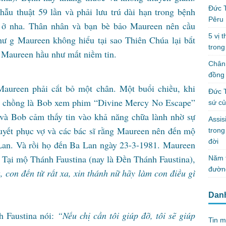
Đức T
ẫu thuật 59 lần và phải lưu trú dài hạn trong bệnh
Pêru
n ở nha. Thân nhân và bạn bè bảo Maureen nên cầu
5 vị 
hư g Maureen không hiểu tại sao Thiên Chúa lại bắt
trong
à Maureen hầu như mất niềm tin.
Chân 
đồng 
Maureen phải cắt bỏ một chân. Một buổi chiều, khi
Đức T
i chồng là Bob xem phim “Divine Mercy No Escape”
sứ c
à Bob cảm thấy tin vào khả năng chữa lành nhờ sự
Assis
uyết phục vợ và các bác sĩ rằng Maureen nên đến mộ
tron
đời
Lan. Và rồi họ đến Ba Lan ngày 23-3-1981. Maureen
 Tại mộ Thánh Faustina (nay là Đền Thánh Faustina),
Năm t
đườn
 con đến từ rất xa, xin thánh nữ hãy làm con điều gì
Dan
h Faustina nói:
“Nếu chị cần tôi giúp đỡ, tôi sẽ giúp
Tin m