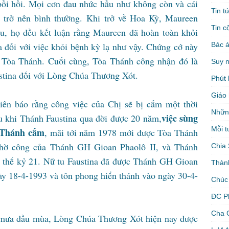
bồi hồi. Mọi cơn đau nhức hầu như không còn và cái
Tin t
 trở nên bình thường. Khi trở về Hoa Kỳ, Maureen
Tin c
au, họ đều kết luận rằng Maureen đã hoàn toàn khỏi
Bác á
a đối với việc khỏi bệnh kỳ lạ như vậy. Chứng cớ này
 Tòa Thánh. Cuối cùng, Tòa Thánh công nhận đó là
Suy 
ustina đối với Lòng Chúa Thương Xót.
Phút 
Giáo 
iên báo rằng công việc của Chị sẽ bị cấm một thời
Nhữn
việc sùng
au khi Thánh Faustina qua đời được 20 năm,
Mỗi t
 Thánh cấm
, mãi tới năm 1978 mới được Tòa Thánh
nhờ công của Thánh GH Gioan Phaolô II, và Thánh
Chia 
ủa thế kỷ 21. Nữ tu Faustina đã được Thánh GH Gioan
Thàn
ày 18-4-1993 và tôn phong hiển thánh vào ngày 30-4-
Chúc
ĐC P
Cha 
 mưa đầu mùa, Lòng Chúa Thương Xót hiện nay được