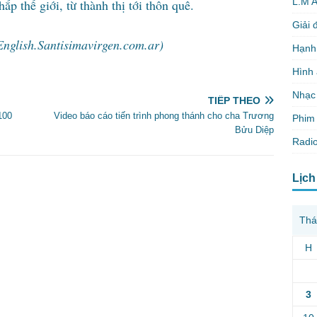
L.M 
p thế giới, từ thành thị tới thôn quê.
Giải 
English.Santisimavirgen.com.ar)
Hạnh
Hình
Nhạc
TIẾP THEO
100
Video báo cáo tiến trình phong thánh cho cha Trương
Phim 
Bửu Diệp
Radio
Lịch
Thá
H
3