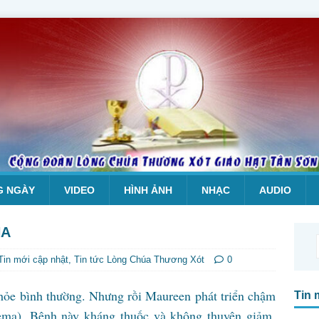
G NGÀY
VIDEO
HÌNH ẢNH
NHẠC
AUDIO
NA
Tin mới cập nhật
,
Tin tức Lòng Chúa Thương Xót
0
hỏe bình thường. Nhưng rồi Maureen phát triển chậm
Tin 
ema). Bệnh này kháng thuốc và không thuyên giảm.