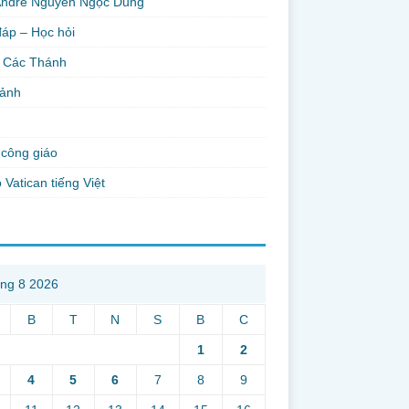
Andre Nguyễn Ngọc Dũng
đáp – Học hỏi
 Các Thánh
 ảnh
công giáo
 Vatican tiếng Việt
ng 8 2026
B
T
N
S
B
C
1
2
4
5
6
7
8
9