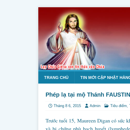
TRANG CHỦ
TIN MỚI CẬP NHẬT HÀN
Phép lạ tại mộ Thánh FAUSTI
Tháng 8 6, 2015
Admin
Tiêu điểm
,
Trước tuổi 15, Maureen Digan có sức k
và bị chứng phù bạch huyết (lymphed