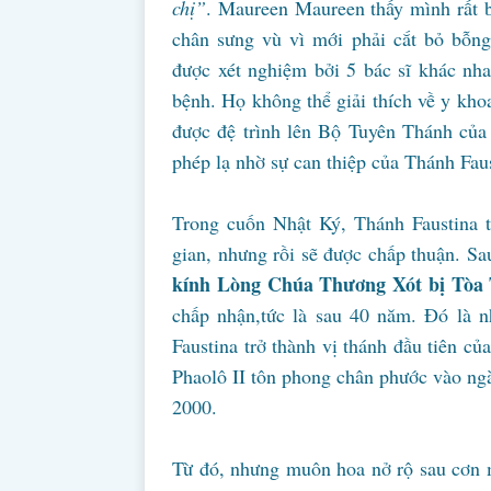
chị”
. Maureen Maureen thấy mình rất 
chân sưng vù vì mới phải cắt bỏ bỗng
được xét nghiệm bởi 5 bác sĩ khác nh
bệnh. Họ không thể giải thích về y kho
được đệ trình lên Bộ Tuyên Thánh của
phép lạ nhờ sự can thiệp của Thánh Fa
Trong cuốn Nhật Ký, Thánh Faustina t
gian, nhưng rồi sẽ được chấp thuận. S
kính Lòng Chúa Thương Xót bị Tòa
chấp nhận,tức là sau 40 năm. Đó là 
Faustina trở thành vị thánh đầu tiên c
Phaolô II tôn phong chân phước vào ng
2000.
Từ đó, nhưng muôn hoa nở rộ sau cơn