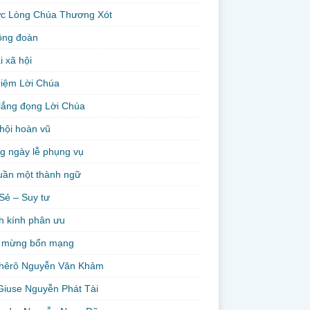
ức Lòng Chúa Thương Xót
ộng đoàn
i xã hội
niệm Lời Chúa
lắng đọng Lời Chúa
hội hoàn vũ
g ngày lễ phụng vụ
uần một thành ngữ
Sẻ – Suy tư
h kính phân ưu
 mừng bổn mạng
hêrô Nguyễn Văn Khảm
Giuse Nguyễn Phát Tài