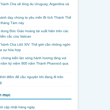
hánh Cha sẽ tông du Uruguay, Argentina và
thánh dạy chúng ta yêu mến Bí tích Thánh Thể
 tháng Tám này
dung Đức Giáo hoàng tái xuất hiện trên các
tiền cắc của Vatican
hánh Cha Lêô XIV: Thế giới cần những ngôn
ủa sự hòa hợp
i chứng kiến làn sóng hành hương tăng vọt
g năm kỷ niệm 800 năm Thánh Phanxicô qua
hời điểm để cầu nguyện khi đang đi trên
g
h mục
ới cập nhật hàng ngày