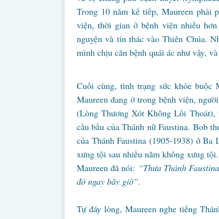
Trong 10 năm kế tiếp, Maureen phải ph
viện, thời gian ở bệnh viện nhiều hơ
nguyện và tín thác vào Thiên Chúa. N
mình chịu căn bệnh quái ác như vậy, v
Cuối cùng, tình trạng sức khỏe buộc 
Maureen đang ở trong bệnh viện, ngườ
(Lòng Thương Xót Không Lối Thoát), v
cầu bầu của Thánh nữ Faustina. Bob th
của Thánh Faustina (1905-1938) ở Ba 
xưng tội sau nhiều năm không xưng tội.
Maureen đã nói:
“Thưa Thánh Faustina,
đó ngay bây giờ”
.
Tự đáy lòng, Maureen nghe tiếng Thán