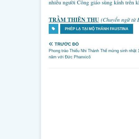
nhiều người Công giáo sùng kính trên khắ
TRẦM THIÊN THU
(Chuyển ngữ từ 
PHÉP LẠ TẠI MỘ THÁNH FAUSTINA
TRƯỚC ĐÓ
Phong trào Thiếu Nhi Thánh Thể mừng sinh nhật 
năm với Đức Phanxicô