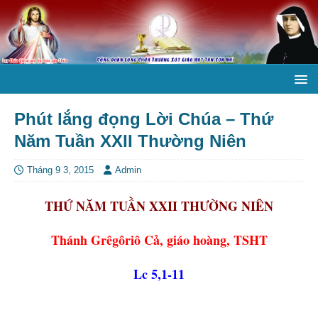
Phút lắng đọng Lời Chúa – Thứ
Năm Tuần XXII Thường Niên
Tháng 9 3, 2015
Admin
THỨ NĂM TUẦN XXII THƯỜNG NIÊN
Thánh Grêgôriô Cả, giáo hoàng, TSHT
Lc 5,1-11