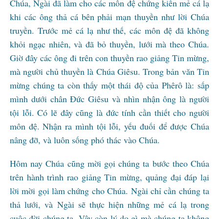
Chúa, Ngài đã làm cho các môn đệ chứng kiến mẻ cá lạ
khi các ông thả cá bên phải mạn thuyền như lời Chúa
truyền. Trước mẻ cá lạ như thế, các môn đệ đã không
khỏi ngạc nhiên, và đã bỏ thuyền, lưới mà theo Chúa.
Giờ đây các ông đi trên con thuyền rao giảng Tin mừng,
mà người chủ thuyền là Chúa Giêsu. Trong bản văn Tin
mừng chúng ta còn thấy một thái độ của Phêrô là: sấp
mình dưới chân Đức Giêsu và nhìn nhận ông là người
tội lỗi. Có lẽ đây cũng là đức tính cần thiết cho người
môn đệ. Nhận ra mình tội lỗi, yếu đuối để được Chúa
nâng đỡ, và luôn sống phó thác vào Chúa.
Hôm nay Chúa cũng mời gọi chúng ta bước theo Chúa
trên hành trình rao giảng Tin mừng, quảng đại đáp lại
lời mời gọi làm chứng cho Chúa. Ngài chỉ cần chúng ta
thả lưới, và Ngài sẽ thực hiện những mẻ cá lạ trong
cuộc đời chúng ta. Vậy còn lý do gì mà chúng ta không