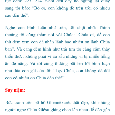
tục đếm: 223, 224. Ðếm đến đây nó ngừng lại quay
sang tôi bảo: “Bố ơi, con không dè trên trời có nhiều
sao đến thế”.
Nghe con bình luận như trên, tôi chợt nhớ: Thỉnh
thoảng tôi cũng thầm nói với Chúa: “Chúa ơi, để con
thử đếm xem con đã nhận lãnh bao nhiêu ơn lành Chúa
ban”. Và càng đếm hình như trái tim tôi càng cảm thấy
thổn thức, không phải vì âu sầu nhưng vì bị nhiều hồng
ân đè nặng. Và tôi cũng thường bật lên lời bình luận
như đứa con gái của tôi: “Lạy Chúa, con không dè đời
con có nhiều ơn Chúa đến thế!”
Suy niệm:
Bức tranh trên bờ hồ Ghennêxarét thật đẹp, khi những
người nghe Chúa Giêsu giảng chen lấn nhau để đến gần