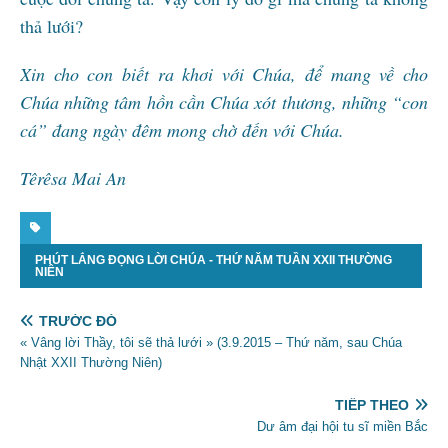
thả lưới?
Xin cho con biết ra khơi với Chúa, để mang về cho
Chúa những tâm hồn cần Chúa xót thương, những “con
cá” đang ngày đêm mong chờ đến với Chúa.
Têrêsa Mai An
PHÚT LẮNG ĐỌNG LỜI CHÚA - THỨ NĂM TUẦN XXII THƯỜNG
NIÊN
TRƯỚC ĐÓ
« Vâng lời Thầy, tôi sẽ thả lưới » (3.9.2015 – Thứ năm, sau Chúa
Nhật XXII Thường Niên)
TIẾP THEO
Dư âm đại hội tu sĩ miền Bắc