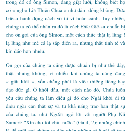
trong đó có ông Simon, đang giặt lưới, không biết họ
có « nghe Lời Thiên Chúa » như đám đông không. Đức
Giêsu hành động cách vô tư vì hoàn cảnh. Tuy nhiên,
chúng ta có thể nhận ra đó là cách Đức Giê-su chuẩn bị
cho ơn gọi của ông Simon, một cách thức thật lạ lùng !
lạ lùng như mẻ cá lạ sắp diễn ra, nhưng thật tinh tế và
kín đáo hơn nhiều.
Ơn gọi của chúng ta cũng được chuẩn bị như thế đấy,
thật nhưng không, vì nhiều khi chúng ta cũng đang
« giặt lưới », vốn chẳng phải là việc thiêng liêng hay
đạo đức gì. Ở khởi đầu, một cách nào đó, Chúa luôn
yêu cầu chúng ta làm điều gì đó cho Ngài khởi đi từ
điều ngài cần thật sự và từ khả năng trao ban thật sự
của chúng ta, như Người ngỏ lời với người Phụ Nữ
Samari: “Xin cho tôi chút nước” (Ga 4, 7); nhưng chính
là để mời gọi chúng ta đón nhận những gì Ngài sẽ trao