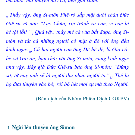
Thấy vậy, ông Si-môn Phê-rô sấp mặt dưới chân Đức
8
Giê-su và nói: “Lạy Chúa, xin tránh xa con, vì con là
kẻ tội lỗi! “
Quả vậy, thấy mẻ cá vừa bắt được, ông Si-
9
môn và tất cả những người có mặt ở đó với ông đều
kinh ngạc.
Cả hai người con ông Dê-bê-đê, là Gia-cô-
10
bê và Gio-an, bạn chài với ông Si-môn, cũng kinh ngạc
như vậy. Bấy giờ Đức Giê-su bảo ông Si-môn: “Đừng
sợ, từ nay anh sẽ là người thu phục người ta.”
Thế là
11
họ đưa thuyền vào bờ, rồi bỏ hết mọi sự mà theo Người.
(Bản dịch của Nhóm Phiên Dịch CGKPV)
Ngài lên thuyền ông Simon