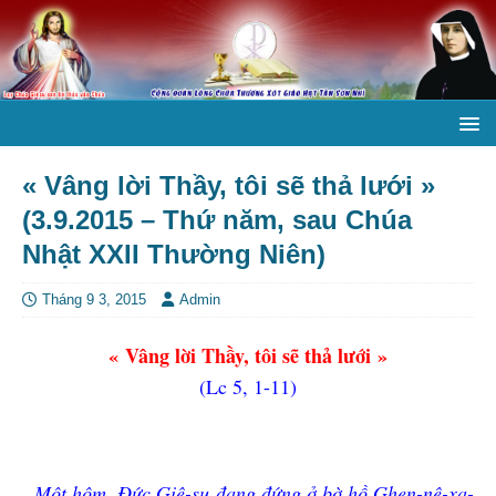
« Vâng lời Thầy, tôi sẽ thả lưới »
(3.9.2015 – Thứ năm, sau Chúa
Nhật XXII Thường Niên)
Tháng 9 3, 2015
Admin
« Vâng lời Thầy, tôi sẽ thả lưới »
(Lc 5, 1-11)
Một hôm, Đức Giê-su đang đứng ở bờ hồ Ghen-nê-xa-