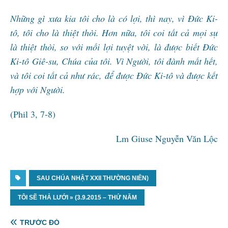
Những gì xưa kia tôi cho là có lợi, thì nay, vì Đức Ki-
tô, tôi cho là thiệt thòi. Hơn nữa, tôi coi tất cả mọi sự
là thiệt thòi, so với mối lợi tuyệt vời, là được biết Đức
Ki-tô Giê-su, Chúa của tôi. Vì Người, tôi đành mất hết,
và tôi coi tất cả như rác, để được Đức Ki-tô và được kết
hợp với Người.
(Phil 3, 7-8)
Lm Giuse Nguyễn Văn Lộc
SAU CHÚA NHẬT XXII THƯỜNG NIÊN)
TÔI SẼ THẢ LƯỚI » (3.9.2015 – THỨ NĂM
TRƯỚC ĐÓ