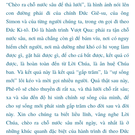
“Chèo ra chỗ nước sâu để thả lưới”, là hình ảnh nói lên
con đường phải đi của chính Đức Giê-su, của ông
Simon và của từng người chúng ta, trong ơn gọi đi theo
Đức Ki-tô. Đó là hành trình Vượt Qua: phải ra tận chỗ
nước sâu, nơi mà chẳng còn gì để bám víu, nơi có nguy
hiểm chết người, nơi mà dường như khó có hi vọng làm
được gì, gặt hái được gì, để cho cá bắt được, kết quả có
được, là hoàn toàn đến từ Lời Chúa, là ân huệ Chúa
ban. Và kết quả này là kết quả “gấp trăm”, là “sự sống
mới” lôi kéo và mời gọi nhiều người. Quả thật sau này,
Phê-rô sẽ chèo thuyền đi rất xa, và thả lưới chỗ rất sâu;
xa và sâu đến độ hi sinh chính sự sống của mình, để
cho sự sống mới phát sinh gấp trăm cho đời sau và đời
này. Xin cho chúng ta biết liều lĩnh, vâng nghe Lời
Chúa, chèo ra chỗ nước sâu mỗi ngày, và nhất là ở
những khúc quanh đặc biệt của hành trình đi theo Đức