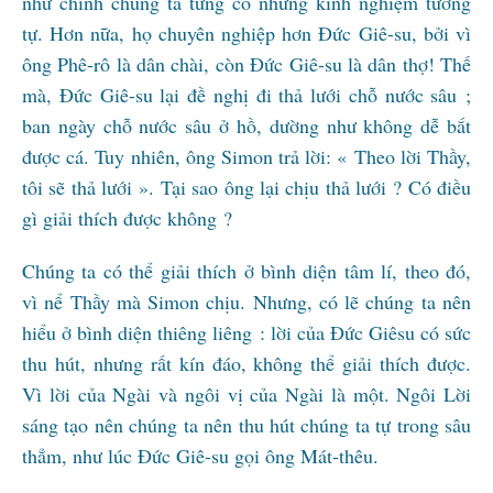
như chính chúng ta từng có những kinh nghiệm tương
tự. Hơn nữa, họ chuyên nghiệp hơn Đức Giê-su, bởi vì
ông Phê-rô là dân chài, còn Đức Giê-su là dân thợ! Thế
mà, Đức Giê-su lại đề nghị đi thả lưới chỗ nước sâu ;
ban ngày chỗ nước sâu ở hồ, dường như không dễ bắt
được cá. Tuy nhiên, ông Simon trả lời: « Theo lời Thầy,
tôi sẽ thả lưới ». Tại sao ông lại chịu thả lưới ? Có điều
gì giải thích được không ?
Chúng ta có thể giải thích ở bình diện tâm lí, theo đó,
vì nể Thầy mà Simon chịu. Nhưng, có lẽ chúng ta nên
hiểu ở bình diện thiêng liêng : lời của Đức Giêsu có sức
thu hút, nhưng rất kín đáo, không thể giải thích được.
Vì lời của Ngài và ngôi vị của Ngài là một. Ngôi Lời
sáng tạo nên chúng ta nên thu hút chúng ta tự trong sâu
thẳm, như lúc Đức Giê-su gọi ông Mát-thêu.