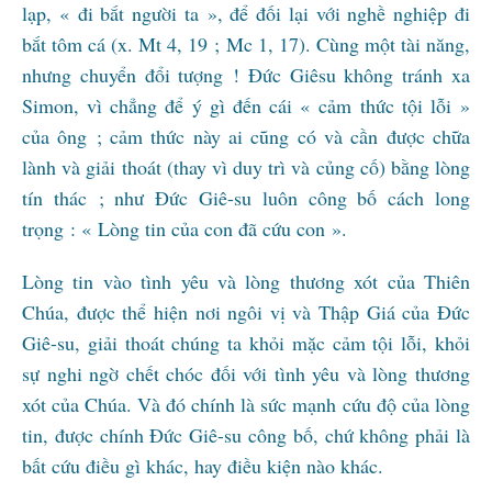
lạp, « đi bắt người ta », để đối lại với nghề nghiệp đi
bắt tôm cá (x. Mt 4, 19 ; Mc 1, 17). Cùng một tài năng,
nhưng chuyển đổi tượng ! Đức Giêsu không tránh xa
Simon, vì chẳng để ý gì đến cái « cảm thức tội lỗi »
của ông ; cảm thức này ai cũng có và cần được chữa
lành và giải thoát (thay vì duy trì và củng cố) bằng lòng
tín thác ; như Đức Giê-su luôn công bố cách long
trọng : « Lòng tin của con đã cứu con ».
Lòng tin vào tình yêu và lòng thương xót của Thiên
Chúa, được thể hiện nơi ngôi vị và Thập Giá của Đức
Giê-su, giải thoát chúng ta khỏi mặc cảm tội lỗi, khỏi
sự nghi ngờ chết chóc đối với tình yêu và lòng thương
xót của Chúa. Và đó chính là sức mạnh cứu độ của lòng
tin, được chính Đức Giê-su công bố, chứ không phải là
bất cứu điều gì khác, hay điều kiện nào khác.