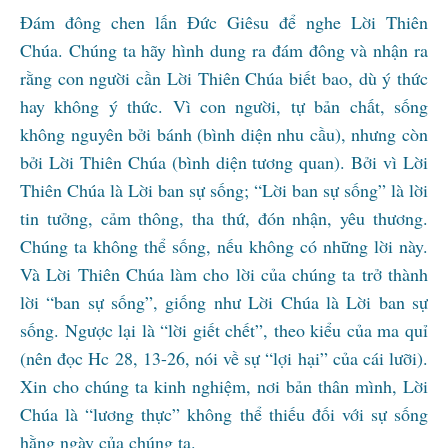
Đám đông chen lấn Đức Giêsu để nghe Lời Thiên
Chúa. Chúng ta hãy hình dung ra đám đông và nhận ra
rằng con người cần Lời Thiên Chúa biết bao, dù ý thức
hay không ý thức. Vì con người, tự bản chất, sống
không nguyên bởi bánh (bình diện nhu cầu), nhưng còn
bởi Lời Thiên Chúa (bình diện tương quan). Bởi vì Lời
Thiên Chúa là Lời ban sự sống; “Lời ban sự sống” là lời
tin tưởng, cảm thông, tha thứ, đón nhận, yêu thương.
Chúng ta không thể sống, nếu không có những lời này.
Và Lời Thiên Chúa làm cho lời của chúng ta trở thành
lời “ban sự sống”, giống như Lời Chúa là Lời ban sự
sống. Ngược lại là “lời giết chết”, theo kiểu của ma quỉ
(nên đọc Hc 28, 13-26, nói về sự “lợi hại” của cái lưỡi).
Xin cho chúng ta kinh nghiệm, nơi bản thân mình, Lời
Chúa là “lương thực” không thể thiếu đối với sự sống
hằng ngày của chúng ta.