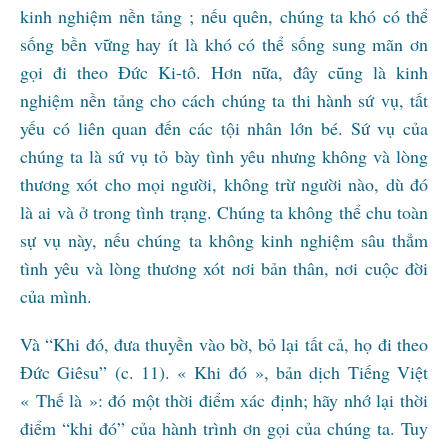
kinh nghiệm nền tảng ; nếu quên, chúng ta khó có thể
sống bền vững hay ít là khó có thể sống sung mãn ơn
gọi đi theo Đức Ki-tô. Hơn nữa, đây cũng là kinh
nghiệm nền tảng cho cách chúng ta thi hành sứ vụ, tất
yếu có liên quan đến các tội nhân lớn bé. Sứ vụ của
chúng ta là sứ vụ tỏ bày tình yêu nhưng không và lòng
thương xót cho mọi người, không trừ người nào, dù đó
là ai và ở trong tình trạng. Chúng ta không thể chu toàn
sự vụ này, nếu chúng ta không kinh nghiệm sâu thẳm
tình yêu và lòng thương xót nơi bản thân, nơi cuộc đời
của mình.
Và “Khi đó, đưa thuyền vào bờ, bỏ lại tất cả, họ đi theo
Đức Giêsu” (c. 11). « Khi đó », bản dịch Tiếng Việt
« Thế là »: đó một thời điểm xác định; hãy nhớ lại thời
điểm “khi đó” của hành trình ơn gọi của chúng ta. Tuy