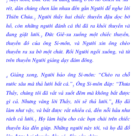
1
rét, dân chúng chen lấn nhau đến gần Người để nghe lời
Thiên Chúa.
Người thấy hai chiếc thuyền đậu dọc bờ
2
hồ, còn những người đánh cá thì đã ra khỏi thuyền và
đang giặt lưới.
Đức Giê-su xuống một chiếc thuyền,
3
thuyền đó của ông Si-môn, và Người xin ông chèo
thuyền ra xa bờ một chút. Rồi Người ngồi xuống, và từ
trên thuyền Người giảng dạy đám đông.
Giảng xong, Người bảo ông Si-môn: “Chèo ra chỗ
4
nước sâu mà thả lưới bắt cá.”
Ông Si-môn đáp: “Thưa
5
Thầy, chúng tôi đã vất vả suốt đêm mà không bắt được
gì cả. Nhưng vâng lời Thầy, tôi sẽ thả lưới.”
Họ đã
6
làm như vậy, và bắt được rất nhiều cá, đến nỗi hầu như
rách cả lưới.
Họ làm hiệu cho các bạn chài trên chiếc
7
thuyền kia đến giúp. Những người này tới, và họ đã đổ
lên được hai thuyền đầy cá, đến gần chìm.