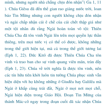
mình, nhưng người nhà chẳng chịu đón nhận”( Ga 1, 11
). Chúa Giêsu đã đến thế gian rao giảng nước trời, loan
báo Tin Mừng nhưng con người không chịu đón nhận
và ngài chấp nhận cái ê chề của cái chết thập giá như
một tội nhân dù rằng Ngài hoàn toàn vô tội: Thiên
Chúa Cha đã tôn vinh Ngài lên trên mọi quyền lực thần
thiêng, trên mọi tước vị có thể có được, không những
trong thế giới hiện tại, mà cả trong thế giới tương lai
(Eph 1, 22). Đức Kitô đã được Thiên Chúa Cha tôn
vinh và trao ban cho sự vinh quang viên mãn, tràn đầy
(Eph 1, 23). Chúa về trời nghĩa là được tôn vinh, nên
các tín hữu tiên khởi luôn tin tưởng Chúa phục sinh vẫn
hiện diện với họ không những ở Giuđêa hay Galilêa mà
Ngài ở khắp cùng trái đất, Ngài ở mọi nơi mọi chỗ,
Ngài hiện diện trong Giáo Hội. Đoạn Tin Mừng của
thánh Mác-cô ngay trong đoạn cuối đã xác nhận Chúa