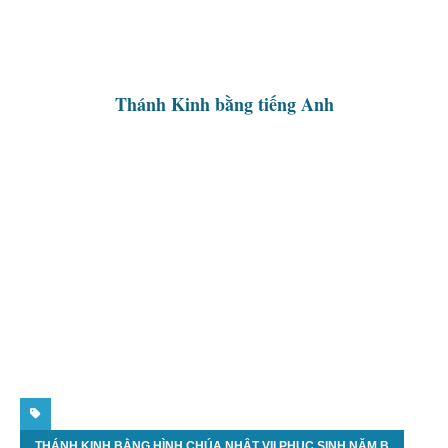
Thánh Kinh bằng tiếng Anh
THÁNH KINH BẰNG HÌNH CHÚA NHẬT VII PHỤC SINH NĂM B