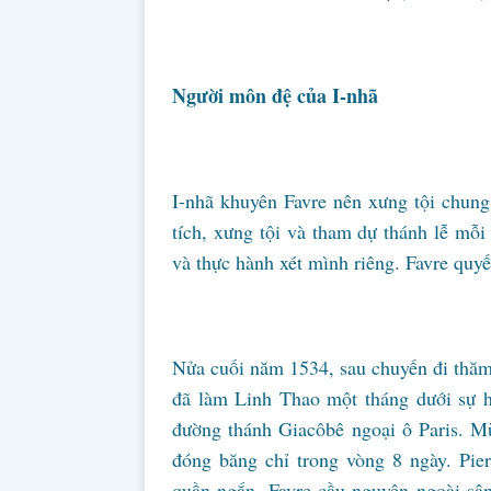
Người môn đệ của I-nhã
I-nhã khuyên Favre nên xưng tội chung 
tích, xưng tội và tham dự thánh lễ mỗ
và thực hành xét mình riêng. Favre quyết
Nửa cuối năm 1534, sau chuyến đi thăm 
đã làm Linh Thao một tháng dưới sự h
đường thánh Giacôbê ngoại ô Paris. M
đóng băng chỉ trong vòng 8 ngày. Pier
quần ngắn. Favre cầu nguyện ngoài sân