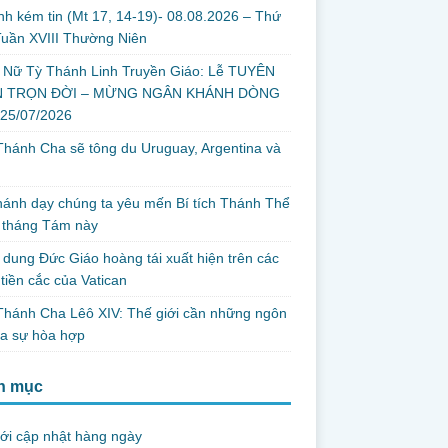
nh kém tin (Mt 17, 14-19)- 08.08.2026 – Thứ
uần XVIII Thường Niên
 Nữ Tỳ Thánh Linh Truyền Giáo: Lễ TUYÊN
 TRỌN ĐỜI – MỪNG NGÂN KHÁNH DÒNG
 25/07/2026
hánh Cha sẽ tông du Uruguay, Argentina và
thánh dạy chúng ta yêu mến Bí tích Thánh Thể
 tháng Tám này
dung Đức Giáo hoàng tái xuất hiện trên các
tiền cắc của Vatican
hánh Cha Lêô XIV: Thế giới cần những ngôn
ủa sự hòa hợp
h mục
ới cập nhật hàng ngày