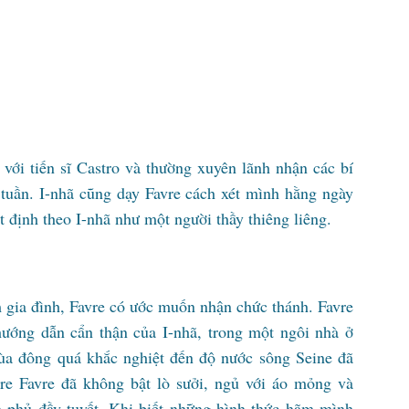
với tiến sĩ Castro và thường xuyên lãnh nhận các bí
i tuần. I-nhã cũng dạy Favre cách xét mình hằng ngày
 định theo I-nhã như một người thầy thiêng liêng.
gia đình, Favre có ước muốn nhận chức thánh. Favre
ướng dẫn cẩn thận của I-nhã, trong một ngôi nhà ở
ùa đông quá khắc nghiệt đến độ nước sông Seine đã
re Favre đã không bật lò sưởi, ngủ với áo mỏng và
 phủ đầy tuyết. Khi biết những hình thức hãm mình