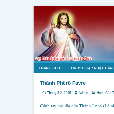
TRANG CHỦ
TIN MỚI CẬP NHẬT HÀN
Thánh Phêrô Favre
Tháng 8 2, 2015
Admin
Hạnh Các 
Cánh tay nối dài của Thánh I-nhã (Lễ n