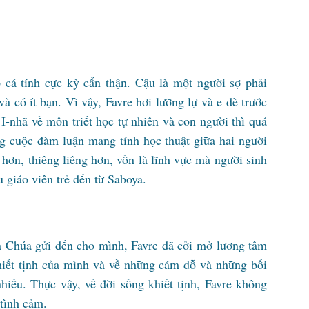
ó cá tính cực kỳ cẩn thận. Cậu là một người sợ phải
và có ít bạn. Vì vậy, Favre hơi lưỡng lự và e dè trước
 I-nhã về môn triết học tự nhiên và con người thì quá
ng cuộc đàm luận mang tính học thuật giữa hai người
hơn, thiêng liêng hơn, vốn là lĩnh vực mà người sinh
u giáo viên trẻ đến từ Saboya.
ủa Chúa gửi đến cho mình, Favre đã cởi mở lương tâm
khiết tịnh của mình và về những cám dỗ và những bối
hiều. Thực vậy, về đời sống khiết tịnh, Favre không
 tình cảm.