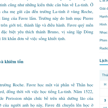
L.M 
a-tinh cũng như những kiến thức căn bản về La-tinh. Ở
Giải 
ên cha mẹ gửi cậu đến trường La-tinh ở vùng Roche,
Hạnh
i làng của Favre lắm. Trường này do linh mục Pierre
trên giới trẻ, thành lập và điều hành. Favre quý mến
Hình
 đặc biệt yêu thích thánh Bruno, vị sáng lập Dòng
Nhạc
 lời khấn đơn về việc sống khiết tịnh.
Phim 
Radio
và khiêm tốn
Lịch
Thá
ở trường Roche. Favre học một vài phần về Thần học
H
, đồng thời với việc học tiếng La-tinh. Năm 1522,
e Perission nhận chức bề trên nhà dưỡng lão của
3
ỡ của người anh họ này, Favre đã chuyển lên học ở