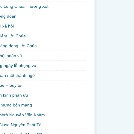
ức Lòng Chúa Thương Xót
ộng đoàn
i xã hội
niệm Lời Chúa
lắng đọng Lời Chúa
hội hoàn vũ
g ngày lễ phụng vụ
uần một thành ngữ
Sẻ – Suy tư
h kính phân ưu
 mừng bổn mạng
hêrô Nguyễn Văn Khảm
Giuse Nguyễn Phát Tài