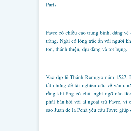
Paris.
Favre có chiều cao trung bình, dáng vẻ 
trắng. Ngài có lòng trắc ẩn với người k
tốn, thánh thiện, dịu dàng và tốt bụng.
Vào dịp lễ Thánh Remigio năm 1527, F
tất những đề tài nghiên cứu về văn ch
rằng khi ông có chút nghi ngờ nào liê
phải bàn hỏi với ai ngoại trừ Favre, vì 
sao Juan de la Penã yêu cầu Favre giúp đ