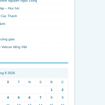
Andre Nguyễn Ngọc Dũng
đáp – Học hỏi
 Các Thánh
 ảnh
công giáo
 Vatican tiếng Việt
ng 8 2026
B
T
N
S
B
C
1
2
4
5
6
7
8
9