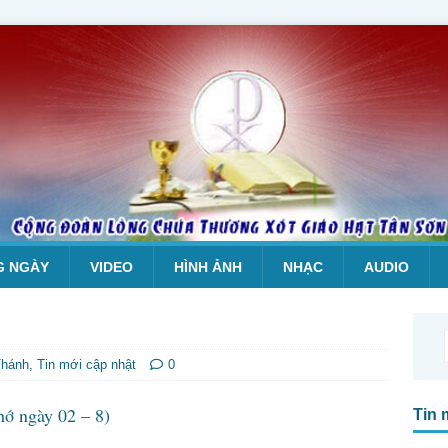
G NGÀY
VIDEO
HÌNH ẢNH
NHẠC
AUDIO
Thánh
,
Tin mới cập nhật
0
hớ ngày 02 – 8)
Tin 