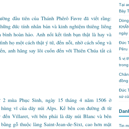
Tại a
Bảy T
ờng đầu tiên của Thánh Phêrô Favre đã viết rằng:
Dòng
những đức tính nhân bản và kinh nghiệm thiêng liêng
KHẤN
ngày
 bình hoàn hảo. Anh nối kết tình bạn thật là hay và
tình họ một cách thật ý tứ, đến nỗi, nhờ cách sống và
Đức T
Pêru
ến, anh hăng say lôi cuốn đến với Thiên Chúa tất cả
5 vị 
trong
Chân 
đồng 
Đức T
sứ c
hứ 2 mùa Phục Sinh, ngày 15 tháng 4 năm 1506 ở
o hùng vĩ của dãy núi Alps. Kế bên con đường đi từ
Dan
đến Villaret, với bên phải là dãy núi Blanc và bên
 bằng gỗ thuộc làng Saint-Jean-de-Sixt, cao hơn mặt
Tin m