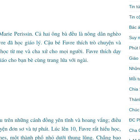
Tin t
Tin c
Bác á
Marie Perissin. Cả hai ông bà đều là nông dân nghèo
Suy 
re đã học giáo lý. Cậu bé Favre thích trò chuyện và
Phút 
 học từ mẹ và cha xứ cho mọi người. Favre thích dạy
Giáo 
iáo cho bạn bè cùng trang lứa với ngài.
Nhữn
Mỗi t
Chia 
Thàn
Chúc
ừu trên những cánh đồng yên tĩnh và hoang vắng; điều
ĐC P
ện đơn sơ và tự phát. Lúc lên 10, Favre rất hiếu học,
Cha 
ones, một thành phố nhỏ dưới thung lũng. Chẳng bao