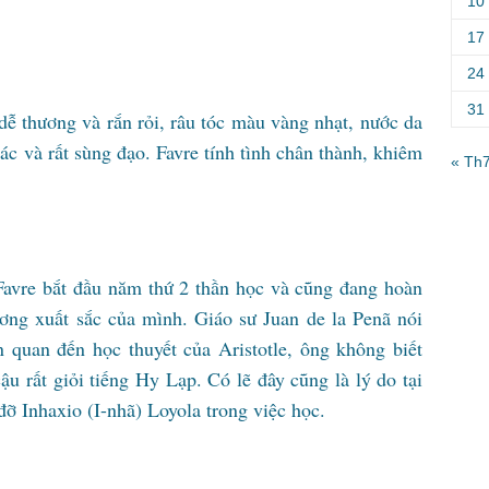
10
17
24
31
dễ thương và rắn rỏi, râu tóc màu vàng nhạt, nước da
hác và rất sùng đạo. Favre tính tình chân thành, khiêm
« Th
avre bắt đầu năm thứ 2 thần học và cũng đang hoàn
ương xuất sắc của mình. Giáo sư Juan de la Penã nói
n quan đến học thuyết của Aristotle, ông không biết
cậu rất giỏi tiếng Hy Lạp. Có lẽ đây cũng là lý do tại
ỡ Inhaxio (I-nhã) Loyola trong việc học.