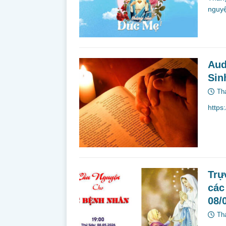
nguyệ
Aud
Sin
Th
http
Trự
các
08/
Th