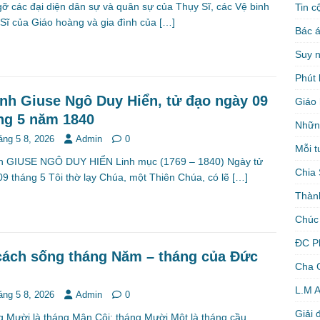
ỡ các đại diện dân sự và quân sự của Thụy Sĩ, các Vệ binh
Tin c
Sĩ của Giáo hoàng và gia đình của
[…]
Bác á
Suy 
Phút 
nh Giuse Ngô Duy Hiển, tử đạo ngày 09
Giáo 
ng 5 năm 1840
Nhữn
áng 5 8, 2026
Admin
0
Mỗi t
h GIUSE NGÔ DUY HIỂN Linh mục (1769 – 1840) Ngày tử
Chia 
09 tháng 5 Tôi thờ lạy Chúa, một Thiên Chúa, có lẽ
[…]
Thàn
Chúc
ĐC P
cách sống tháng Năm – tháng của Đức
Cha 
L.M 
áng 5 8, 2026
Admin
0
Giải 
 Mười là tháng Mân Côi; tháng Mười Một là tháng cầu