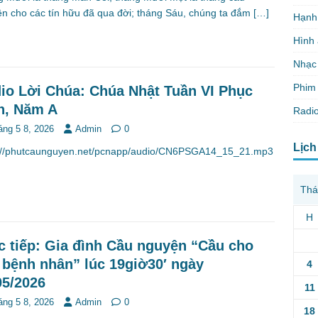
n cho các tín hữu đã qua đời; tháng Sáu, chúng ta đắm
[…]
Hạnh
Hình
Nhạc
Phim 
io Lời Chúa: Chúa Nhật Tuần VI Phục
h, Năm A
Radio
áng 5 8, 2026
Admin
0
Lịch
s://phutcaunguyen.net/pcnapp/audio/CN6PSGA14_15_21.mp3
Thá
H
c tiếp: Gia đình Cầu nguyện “Cầu cho
 bệnh nhân” lúc 19giờ30′ ngày
4
05/2026
11
áng 5 8, 2026
Admin
0
18