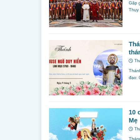
Gặp g
Thụy 
Thá
thá
Th
Thán
đạo: 
10 
Mẹ
Th
Tháng