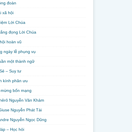
ộng đoàn
i xã hội
niệm Lời Chúa
lắng đọng Lời Chúa
hội hoàn vũ
g ngày lễ phụng vụ
uần một thành ngữ
Sẻ – Suy tư
h kính phân ưu
 mừng bổn mạng
hêrô Nguyễn Văn Khảm
Giuse Nguyễn Phát Tài
Andre Nguyễn Ngọc Dũng
đáp – Học hỏi