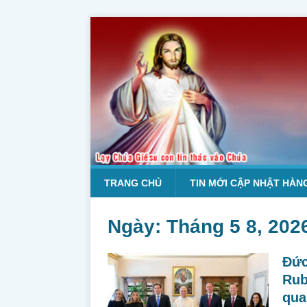
TRANG CHỦ
TIN MỚI CẬP NHẬT HÀN
Ngày:
Tháng 5 8, 202
Đức
Rub
qua