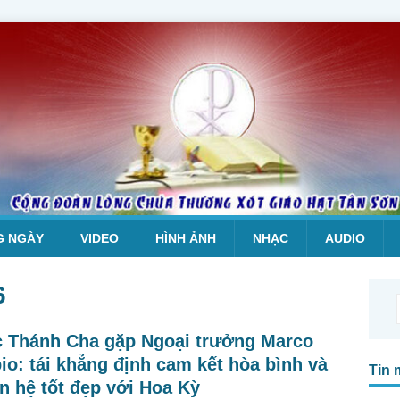
G NGÀY
VIDEO
HÌNH ẢNH
NHẠC
AUDIO
6
 Thánh Cha gặp Ngoại trưởng Marco
io: tái khẳng định cam kết hòa bình và
Tin 
n hệ tốt đẹp với Hoa Kỳ