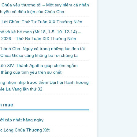
 Chúa yêu thương tôi – Một suy niệm cá nhân
nh yêu vô điều kiện của Chúa Cha
o Lời Chúa: Thứ Tư Tuần XIX Thường Niên
ỏ và kẻ bé mọn (Mt 18, 1-5. 10. 12-14) –
8.2026 – Thứ Ba Tuần XIX Thường Niên
hánh Cha: Ngay cả trong những lúc đen tối
 Chúa Giêsu cũng không bỏ rơi chúng ta
Lêô XIV: Thánh Agatha giúp chiêm ngắm
 thắng của tình yêu trên sự chết
ng nhộn nhịp trước thềm Đại hội Hành hương
ẹ La Vang lần thứ 32
h mục
ới cập nhật hàng ngày
ức Lòng Chúa Thương Xót