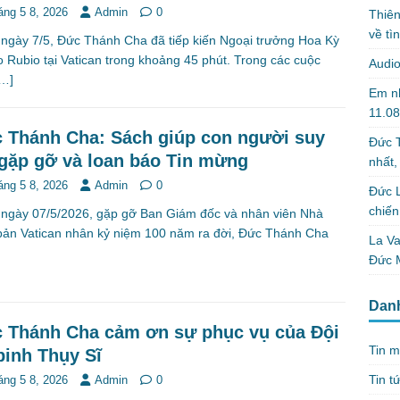
áng 5 8, 2026
Admin
0
Thiên
về tì
ngày 7/5, Đức Thánh Cha đã tiếp kiến Ngoại trưởng Hoa Kỳ
 Rubio tại Vatican trong khoảng 45 phút. Trong các cuộc
Audi
[…]
Em nh
11.0
 Thánh Cha: Sách giúp con người suy
Đức T
 gặp gỡ và loan báo Tin mừng
nhất,
áng 5 8, 2026
Admin
0
Đức 
chiến
ngày 07/5/2026, gặp gỡ Ban Giám đốc và nhân viên Nhà
bản Vatican nhân kỷ niệm 100 năm ra đời, Đức Thánh Cha
La Va
Đức M
Dan
 Thánh Cha cảm ơn sự phục vụ của Đội
Tin m
binh Thụy Sĩ
Tin t
áng 5 8, 2026
Admin
0