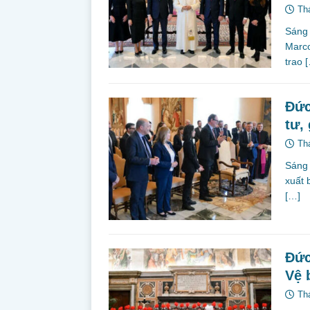
Th
Sáng 
Marco
trao
Đức
tư,
Th
Sáng 
xuất 
[…]
Đức
Vệ 
Th