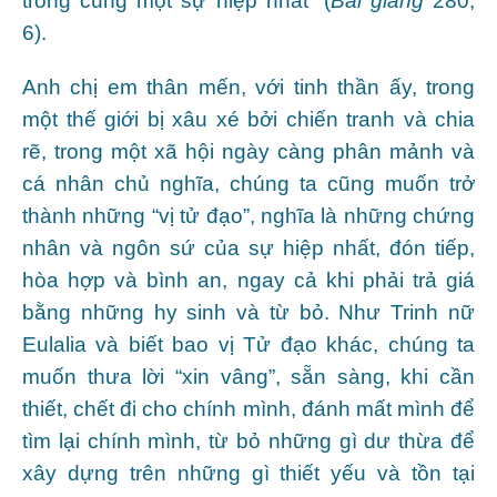
trong cùng một sự hiệp nhất” (
Bài giảng
280,
6).
Anh chị em thân mến, với tinh thần ấy, trong
một thế giới bị xâu xé bởi chiến tranh và chia
rẽ, trong một xã hội ngày càng phân mảnh và
cá nhân chủ nghĩa, chúng ta cũng muốn trở
thành những “vị tử đạo”, nghĩa là những chứng
nhân và ngôn sứ của sự hiệp nhất, đón tiếp,
hòa hợp và bình an, ngay cả khi phải trả giá
bằng những hy sinh và từ bỏ. Như Trinh nữ
Eulalia và biết bao vị Tử đạo khác, chúng ta
muốn thưa lời “xin vâng”, sẵn sàng, khi cần
thiết, chết đi cho chính mình, đánh mất mình để
tìm lại chính mình, từ bỏ những gì dư thừa để
xây dựng trên những gì thiết yếu và tồn tại