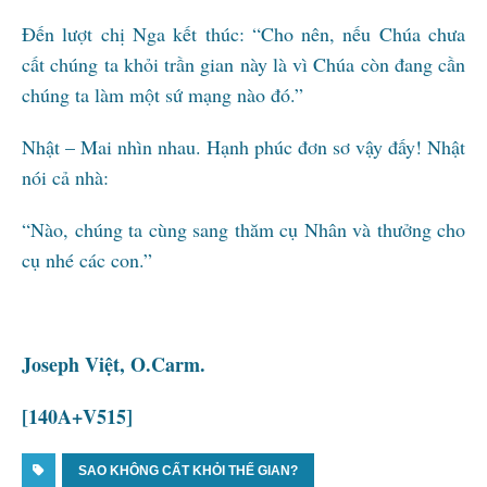
Đến lượt chị Nga kết thúc: “Cho nên, nếu Chúa chưa
cất chúng ta khỏi trần gian này là vì Chúa còn đang cần
chúng ta làm một sứ mạng nào đó.”
Nhật – Mai nhìn nhau. Hạnh phúc đơn sơ vậy đấy! Nhật
nói cả nhà:
“Nào, chúng ta cùng sang thăm cụ Nhân và thưởng cho
cụ nhé các con.”
Joseph Việt, O.Carm.
[140A+V515]
SAO KHÔNG CẤT KHỎI THẾ GIAN?