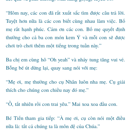
“Hôm nay, các con đã rất xuất sắc tìm được câu trả lời.
Tuyệt hơn nữa là các con biết cùng nhau làm việc. Bố
mẹ rất hạnh phúc. Cảm ơn các con. Bố mẹ quyết định
thưởng cho cả ba con món kem Ý và mỗi con sẽ được
chơi trò chơi thêm một tiếng trong tuần này.”
Ba chị em cùng hô “Oh yeah” và nhảy tung tăng vui vẻ.
Bỗng bé út dừng lại, quay sang nói với mẹ:
“Mẹ ơi, mẹ thưởng cho cụ Nhân luôn nha mẹ. Cụ giải
thích cho chúng con chiều nay đó mẹ.”
“Ồ, tất nhiên rồi con trai yêu.” Mai xoa xoa đầu con.
Bé Tiến tham gia tiếp: “À mẹ ơi, cụ còn nói một điều
nữa là: tất cả chúng ta là môn đệ của Chúa.”