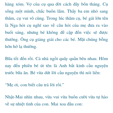
hàng xóm. Vợ của cụ qua đời cách đây bốn tháng. Cụ
sống một mình, chắc buồn lắm. Thấy ba em nhỏ sang
thăm, cụ vui vô cùng. Trong lúc thăm cụ, bé gái lớn tên
là Nga hỏi cụ nghĩ sao về câu hỏi của mẹ đưa ra vào
buổi sáng, nhưng bé không đề cập đến việc sẽ được
thưởng. Ông cụ giảng giải cho các bé. Mặt chúng bỗng
hớn hở lạ thường.
Bữa tối đến rồi. Cả nhà ngồi quây quần bên nhau. Hôm
nay đến phiên bé út tên là Anh bắt kinh cầu nguyện
trước bữa ăn. Bé vừa dứt lời cầu nguyện thì nói liền:
“Mẹ ơi, con biết câu trả lời rồi.”
Nhật-Mai nhìn nhau, vừa vui vừa buồn cười vừa tự hào
về sự nhiệt tình của con. Mai xoa đầu con: