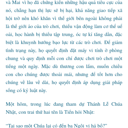
và Mai vì họ đã chứng kiến những hậu quả tiêu cực của
nó, chẳng hạn thị lực sẽ bị hại, khả năng giao tiếp xã
hội trở nên khó khăn vì thế giới bên ngoài không phải
là thế giới ảo của trò chơi, thiếu vận động làm cơ thể uể
oải, học hành bị thiếu tập trung, óc tự kỉ tăng dần, đặc
biệt là khuynh hướng bạo lực từ các trò chơi. Để giảm
tình trạng này, họ quyết định đặt máy vi tính ở phòng
chung và quy định mỗi con chỉ được chơi trò chơi một
tiếng một ngày. Mặc dù thương con lắm, muốn chiều
con cho chúng được thoải mái, nhưng để tốt hơn cho
chúng về lâu về dài, họ quyết định áp dụng giải pháp
sống có kỷ luật này.
Một hôm, trong lúc đang tham dự Thánh Lễ Chúa
Nhật, con trai thứ hai tên là Tiến hỏi Nhật:
“Tại sao một Chúa lại có đến ba Ngôi vị hả bố?”