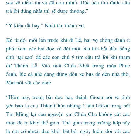
sao về niềm tin và đố con mình. Đứa nào tìm được câu
trả lời đúng nhất thì sẽ được thưởng.”
“Ý kiến rất hay.” Nhật tán thành vợ.
Kể từ đó, mỗi lần trước khi đi Lễ, hai vợ chồng dành ít
phút xem các bài đọc và đặt một câu hỏi bắt đầu bằng
chữ ‘tại sao’ để các con chú ý tìm câu trả lời khi tham
dự Thánh Lễ. Vào một Chúa Nhật trong mùa Phục
Sinh, lúc cả nhà đang đứng đón xe bus để đến nhà thờ,
Mai nói với các con:
“Hôm nay, trong bài đọc hai, thánh Gioan nói về tình
yêu bao la của Thiên Chúa nhưng Chúa Giêsu trong bài
Tin Mừng lại cầu nguyện xin Chúa Cha không cất các
môn đệ ra khỏi thế gian. Thế gian trong trường hợp này
là nơi có nhiều đau khổ, bắt bớ, nguy hiểm đối với các