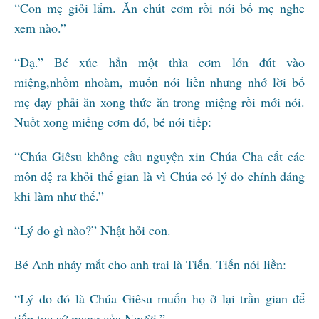
“Con mẹ giỏi lắm. Ăn chút cơm rồi nói bố mẹ nghe
xem nào.”
“Dạ.” Bé xúc hẳn một thìa cơm lớn đút vào
miệng,nhồm nhoàm, muốn nói liền nhưng nhớ lời bố
mẹ dạy phải ăn xong thức ăn trong miệng rồi mới nói.
Nuốt xong miếng cơm đó, bé nói tiếp:
“Chúa Giêsu không cầu nguyện xin Chúa Cha cất các
môn đệ ra khỏi thế gian là vì Chúa có lý do chính đáng
khi làm như thế.”
“Lý do gì nào?” Nhật hỏi con.
Bé Anh nháy mắt cho anh trai là Tiến. Tiến nói liền:
“Lý do đó là Chúa Giêsu muốn họ ở lại trần gian để
tiếp tục sứ mạng của Người.”