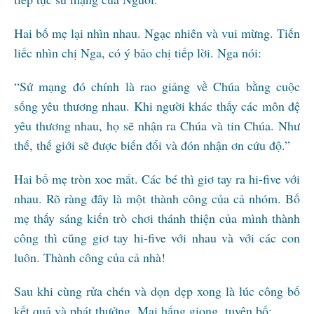
Hai bố mẹ lại nhìn nhau. Ngạc nhiên và vui mừng. Tiến
liếc nhìn chị Nga, có ý bảo chị tiếp lời. Nga nói:
“Sứ mạng đó chính là rao giảng về Chúa bằng cuộc
sống yêu thương nhau. Khi người khác thấy các môn đệ
yêu thương nhau, họ sẽ nhận ra Chúa và tin Chúa. Như
thế, thế giới sẽ được biến đổi và đón nhận ơn cứu độ.”
Hai bố mẹ tròn xoe mắt. Các bé thì giơ tay ra hi-five với
nhau. Rõ ràng đây là một thành công của cả nhóm. Bố
mẹ thấy sáng kiến trò chơi thánh thiện của mình thành
công thì cũng giơ tay hi-five với nhau và với các con
luôn. Thành công của cả nhà!
Sau khi cùng rửa chén và dọn dẹp xong là lúc công bố
kết quả và phát thưởng. Mai hắng giọng, tuyên bố: