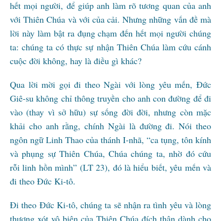
hết mọi người, để giúp anh làm rõ tương quan của anh
với Thiên Chúa và với của cải. Nhưng những vấn đề mà
lời này làm bật ra đụng chạm đến hết mọi người chúng
ta: chúng ta có thực sự nhận Thiên Chúa làm cứu cánh
cuộc đời không, hay là điều gì khác?
Qua lời mời gọi đi theo Ngài với lòng yêu mến, Đức
Giê-su không chỉ thông truyền cho anh con đường để đi
vào (thay vì sở hữu) sự sống đời đời, nhưng còn mặc
khải cho anh rằng, chính Ngài là đường đi. Nói theo
ngôn ngữ Linh Thao của thánh I-nhã, “ca tụng, tôn kính
và phụng sự Thiên Chúa, Chúa chúng ta, nhờ đó cứu
rỗi linh hồn mình” (LT 23), đó là hiểu biết, yêu mến và
đi theo Đức Ki-tô.
Đi theo Đức Ki-tô, chúng ta sẽ nhận ra tình yêu và lòng
thương xót vô biên của Thiên Chúa đích thân dành cho