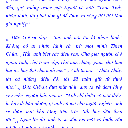
17
đến, quỳ xuống trước mặt Người và hỏi: “Thưa Thầy
nhân lành, tôi phải làm gì để được sự sống đời đời làm
gia nghiệp? “
Đức Giê-su đáp: “Sao anh nói tôi là nhân lành?
18
Không có ai nhân lành cả, trừ một mình Thiên
Chúa.
Hẳn anh biết các điều răn: Chớ giết người, chớ
19
ngoại tình, chớ trộm cắp, chớ làm chứng gian, chớ làm
hại ai, hãy thờ cha kính mẹ.”
Anh ta nói: “Thưa Thầy,
20
tất cả những điều đó, tôi đã tuân giữ từ thuở
nhỏ.”
Đức Giê-su đưa mắt nhìn anh ta và đem lòng
21
yêu mến. Người bảo anh ta: “Anh chỉ thiếu có một điều,
là hãy đi bán những gì anh có mà cho người nghèo, anh
sẽ được một kho tàng trên trời. Rồi hãy đến theo
tôi.”
Nghe lời đó, anh ta sa sầm nét mặt và buồn rầu
22
bỏ đi, vì anh ta có nhiều của cải.