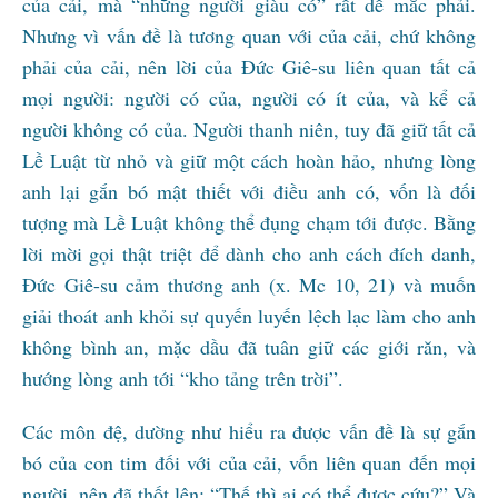
của cải, mà “những người giàu có” rất dễ mắc phải.
Nhưng vì vấn đề là tương quan với của cải, chứ không
phải của cải, nên lời của Đức Giê-su liên quan tất cả
mọi người: người có của, người có ít của, và kể cả
người không có của. Người thanh niên, tuy đã giữ tất cả
Lề Luật từ nhỏ và giữ một cách hoàn hảo, nhưng lòng
anh lại gắn bó mật thiết với điều anh có, vốn là đối
tượng mà Lề Luật không thể đụng chạm tới được. Bằng
lời mời gọi thật triệt để dành cho anh cách đích danh,
Đức Giê-su cảm thương anh (x. Mc 10, 21) và muốn
giải thoát anh khỏi sự quyến luyến lệch lạc làm cho anh
không bình an, mặc dầu đã tuân giữ các giới răn, và
hướng lòng anh tới “kho tảng trên trời”.
Các môn đệ, dường như hiểu ra được vấn đề là sự gắn
bó của con tim đối với của cải, vốn liên quan đến mọi
người, nên đã thốt lên: “Thế thì ai có thể được cứu?” Và