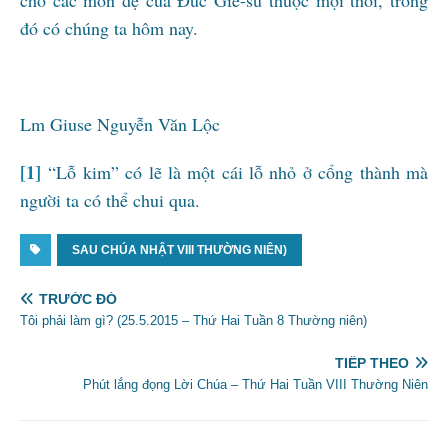
cho các môn đệ của Đức Giê-su thuộc mọi thời, trong
đó có chúng ta hôm nay.
Lm Giuse Nguyễn Văn Lộc
[1]
“Lỗ kim” có lẽ là một cái lỗ nhỏ ở cổng thành mà
người ta có thể chui qua.
SAU CHÚA NHẬT VIII THƯỜNG NIÊN)
TRƯỚC ĐÓ
Tôi phải làm gì? (25.5.2015 – Thứ Hai Tuần 8 Thường niên)
TIẾP THEO
Phút lắng đọng Lời Chúa – Thứ Hai Tuần VIII Thường Niên