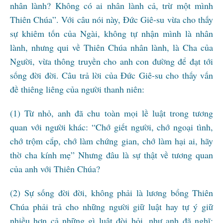
nhân lành? Không có ai nhân lành cả, trừ một mình
Thiên Chúa”. Với câu nói này, Đức Giê-su vừa cho thấy
sự khiêm tốn của Ngài, không tự nhận mình là nhân
lành, nhưng qui về Thiên Chúa nhân lành, là Cha của
Người, vừa thông truyền cho anh con đường để đạt tới
sống đời đời. Câu trả lời của Đức Giê-su cho thấy vấn
đề thiêng liêng của người thanh niên:
(1) Từ nhỏ, anh đã chu toàn mọi lề luật trong tương
quan với người khác: “Chớ giết người, chớ ngoại tình,
chớ trộm cắp, chớ làm chứng gian, chớ làm hại ai, hãy
thờ cha kính mẹ” Nhưng đâu là sự thật về tương quan
của anh với Thiên Chúa?
(2) Sự sống đời đời, không phải là lương bổng Thiên
Chúa phải trả cho những người giữ luật hay tự ý giữ
nhiều hơn cả những gì luật đòi hỏi, như anh đã nghĩ: