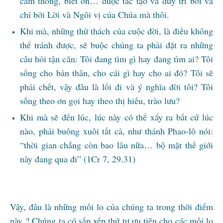
cảm thông, biết ơn… được tác tạo và duy trì bởi và
chỉ bởi Lời và Ngôi vị của Chúa mà thôi.
Khi mà, những thử thách của cuộc đời, là điều không
thể tránh được, sẽ buộc chúng ta phải đặt ra những
câu hỏi tận căn: Tôi đang tìm gì hay đang tìm ai? Tôi
sống cho bản thân, cho cái gì hay cho ai đó? Tôi sẽ
phải chết, vậy đâu là lối đi và ý nghĩa đời tôi? Tôi
sống theo ơn gọi hay theo thị hiếu, trào lưu?
Khi mà sẽ đến lúc, lúc này có thể xẩy ra bất cứ lúc
nào, phải buông xuôi tất cả, như thánh Phao-lô nói:
“thời gian chẳng còn bao lâu nữa… bộ mặt thế giới
này đang qua đi” (1Cr 7, 29.31)
Vậy, đâu là những mối lo của chúng ta trong thời điểm
này ? Chúng ta có sắp xếp thứ tự ưu tiên cho các mối lo