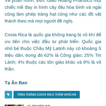
Về phần mình, Đức Giáo Hoàng Phanxicô một
chiếc mề đay in hình cây ôliu hòa bình và ngài
cũng làm phép tràng hạt cũng như các đồ vật
thánh theo mà mọi người đề nghị.
Costa Rica là quốc gia không trang bị vũ khí để
ưu tiên cho việc đầu tư phát triển. Quốc gia
nhỏ bé thuộc Châu Mỹ Latinh này có khoảng 5
triệu dân, trong đó 62% là Công giáo; 25% Tin
Lành; 4% thuộc các tôn giáo khác và 9% là vô
thần.
Tạ Ân Ban
TỔNG THỐNG COSTA RICA THĂM VATICAN