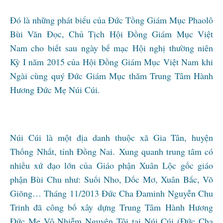
Đó là những phát biểu của Đức Tồng Giám Mục Phaolô
Bùi Văn Đọc, Chủ Tịch Hội Đồng Giám Mục Việt
Nam cho biết sau ngày bế mạc Hội nghị thường niên
Kỳ I năm 2015 của Hội Đồng Giám Mục Việt Nam khi
Ngài cùng quý Đức Giám Mục thăm Trung Tâm Hành
Hương Đức Mẹ Núi Cúi.
Núi Cúi là một địa danh thuộc xã Gia Tân, huyện
Thống Nhất, tỉnh Đồng Nai. Xung quanh trung tâm có
nhiều xứ đạo lớn của Giáo phận Xuân Lộc gốc giáo
phận Bùi Chu như: Suối Nho, Dốc Mơ, Xuân Bắc, Võ
Giõng… Tháng 11/2013 Đức Cha Đaminh Nguyễn Chu
Trinh đã công bố xây dựng Trung Tâm Hành Hương
Đức Mẹ Vô Nhiễm Nguyên Tội tại Núi Cúi (Đức Cha