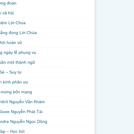
ộng đoàn
i xã hội
niệm Lời Chúa
lắng đọng Lời Chúa
hội hoàn vũ
g ngày lễ phụng vụ
uần một thành ngữ
Sẻ – Suy tư
h kính phân ưu
 mừng bổn mạng
hêrô Nguyễn Văn Khảm
Giuse Nguyễn Phát Tài
Andre Nguyễn Ngọc Dũng
đáp – Học hỏi