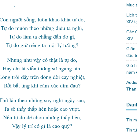
.
Mục t
Lịch 
, luôn khao khát tự do,
XIV t
eo những điều ta nghĩ,
Các 
ta chẳng đắn đo gì,
XIV
êng ta một lý tưởng?
Giấc 
đầu t
ậy có thật là tự do,
Gió h
ễn tượng sự ngang tàn,
năm A
rên dòng đời cay nghiệt,
Audio
khi cảm xúc dìm đau?
Thánh
hững suy nghĩ ngày sau,
Dan
ấp hèn hoặc cao vượt.
 chọn những thấp hèn,
Tin m
 có gì là cao quý?
Tin t