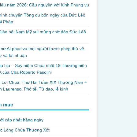
iêu năm 2026: Cầu nguyện với Kinh Phụng vụ
trình chuyến Tông du bốn ngày của Đức Lêô
ại Pháp
Giáo hội Nam Mỹ vui mừng chờ đón Đức Lêô
mơ AI phục vụ mọi người trước phép thử về
ư và lợi nhuận
iu hiu – Suy niệm Chúa nhật 19 Thường niên
 của Cha Roberto Pasolini
 Lời Chúa: Thứ Hai Tuần XIX Thường Niên –
 Laurenso, Phó tế, Tử đạo, lễ kính
h mục
ới cập nhật hàng ngày
ức Lòng Chúa Thương Xót