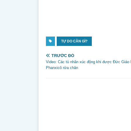
Sống tự do l
Để biết rằng: 
—Tâ
TỰ DO CẦN GÌ?
TRƯỚC ĐÓ
Video: Các tù nhân xúc động khi được Đức Giáo
Phanxicô rửa chân