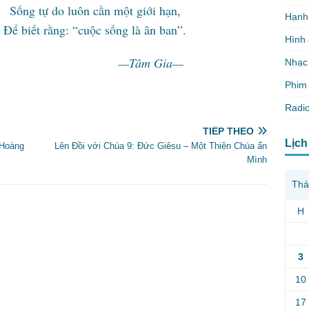
uôn cần một giới hạn,
Hạnh
“cuộc sống là ân ban”.
Hình
m Gia—
Nhạc
Phim 
Radio
TIẾP THEO
Lịch
 Hoàng
Lên Đồi với Chúa 9: Đức Giêsu – Một Thiên Chúa ẩn
Mình
Thá
H
3
10
17