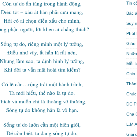
tàng trong hành động,
Tin c
 ắt hẳn phải cưu mang,
Bác á
ọn điều xấu cho mình,
Suy 
 lời khen ai chẳng thích?
Phút 
êng mình một lý tưởng,
Giáo 
, ắt hẳn là rất nên,
Nhữn
 ta định hình lý tưởng,
Mỗi t
ẫn mãi hoài tìm kiếm?
Chia 
g trải một hành trình,
Thàn
, thế nào là tự do,
Chúc
hỉ là thoáng vô thường,
ĐC P
không hẳn là vô hạn.
Cha 
ôn cần một biên giới,
L.M 
 ta đang sống tự do,
Giải 