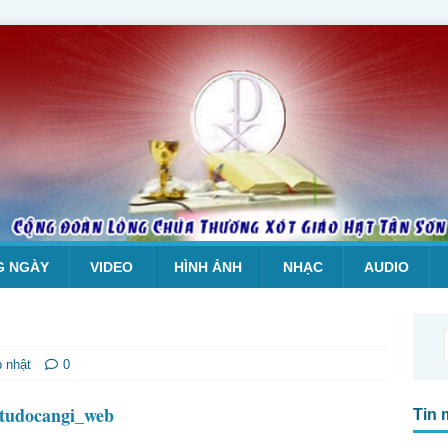
G NGÀY
VIDEO
HÌNH ẢNH
NHẠC
AUDIO
p nhật
0
Tin 