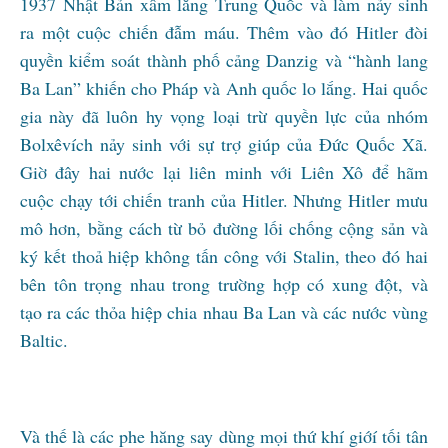
1937 Nhật Bản xâm lăng Trung Quốc và làm nảy sinh
ra một cuộc chiến đẫm máu. Thêm vào đó Hitler đòi
quyền kiểm soát thành phố cảng Danzig và “hành lang
Ba Lan” khiến cho Pháp và Anh quốc lo lắng. Hai quốc
gia này đã luôn hy vọng loại trừ quyền lực của nhóm
Bolxêvích nảy sinh với sự trợ giúp của Đức Quốc Xã.
Giờ đây hai nước lại liên minh với Liên Xô để hãm
cuộc chạy tới chiến tranh của Hitler. Nhưng Hitler mưu
mô hơn, bằng cách từ bỏ đường lối chống cộng sản và
ký kết thoả hiệp không tấn công với Stalin, theo đó hai
bên tôn trọng nhau trong trường hợp có xung đột, và
tạo ra các thỏa hiệp chia nhau Ba Lan và các nước vùng
Baltic.
Và thế là các phe hăng say dùng mọi thứ khí giớí tối tân