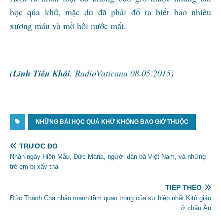
học qúa khứ, mặc dù đã phải đổ ra biết bao nhiêu
xương máu và mồ hôi nước mắt.
(
Linh Tiến Khải
, RadioVaticana 08.05.2015)
NHỮNG BÀI HỌC QUÁ KHỨ KHÔNG BAO GIỜ THUỘC
TRƯỚC ĐÓ
Nhân ngày Hiền Mẫu, Đức Maria, người đàn bà Việt Nam, và những
trẻ em bị xẩy thai
TIẾP THEO
Đức Thánh Cha nhấn mạnh tầm quan trọng của sự hiệp nhất Kitô giáo
ở châu Âu