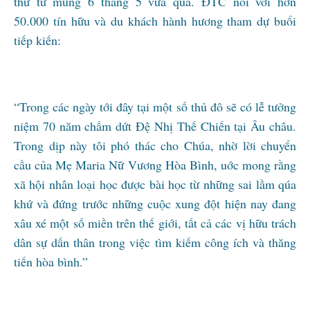
thứ tư mùng 6 tháng 5 vừa qua. ĐTC nói với hơn
50.000 tín hữu và du khách hành hương tham dự buổi
tiếp kiến:
“Trong các ngày tới đây tại một số thủ đô sẽ có lễ tưởng
niệm 70 năm chấm dứt Đệ Nhị Thế Chiến tại Âu châu.
Trong dịp này tôi phó thác cho Chúa, nhờ lời chuyển
cầu của Mẹ Maria Nữ Vương Hòa Bình, uớc mong rằng
xã hội nhân loại học được bài học từ những sai lầm qúa
khứ và đứng trước những cuộc xung đột hiện nay đang
xâu xé một số miền trên thế giới, tất cả các vị hữu trách
dân sự dấn thân trong việc tìm kiếm công ích và thăng
tiến hòa bình.”