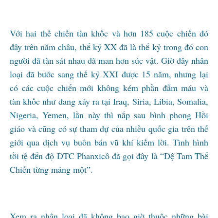
Với hai thế chiến tàn khốc và hơn 185 cuộc chiến đó
đây trên năm châu, thế kỷ XX đã là thế kỷ trong đó con
người đã tàn sát nhau dã man hơn súc vật. Giờ đây nhân
loại đã bước sang thế kỷ XXI được 15 năm, nhưng lại
có các cuộc chiến mới không kém phần đẫm máu và
tàn khốc như đang xảy ra tại Iraq, Siria, Libia, Somalia,
Nigeria, Yemen, lần này thì nấp sau bình phong Hồi
giáo và cũng có sự tham dự của nhiều quốc gia trên thế
giới qua dịch vụ buôn bán vũ khí kiếm lời. Tình hình
tồi tệ đến độ ĐTC Phanxicô đã gọi đây là “Đệ Tam Thế
Chiến từng mảng một”.
Xem ra nhân loại đã không bao giờ thuộc những bài