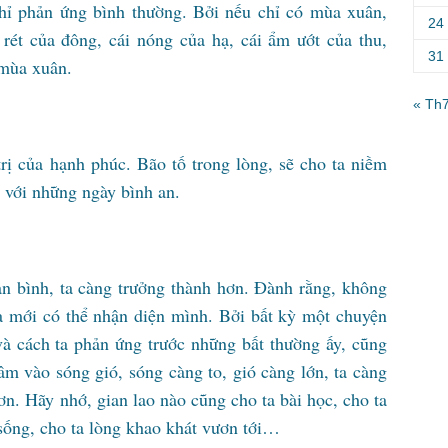
chỉ phản ứng bình thường. Bởi nếu chỉ có mùa xuân,
24
rét của đông, cái nóng của hạ, cái ẩm ướt của thu,
31
 mùa xuân.
« Th
rị của hạnh phúc. Bão tố trong lòng, sẽ cho ta niềm
i với những ngày bình an.
an bình, ta càng trưởng thành hơn. Đành rằng, không
ta mới có thể nhận diện mình. Bởi bất kỳ một chuyện
và cách ta phản ứng trước những bất thường ấy, cũng
âm vào sóng gió, sóng càng to, gió càng lớn, ta càng
n. Hãy nhớ, gian lao nào cũng cho ta bài học, cho ta
c sống, cho ta lòng khao khát vươn tới…