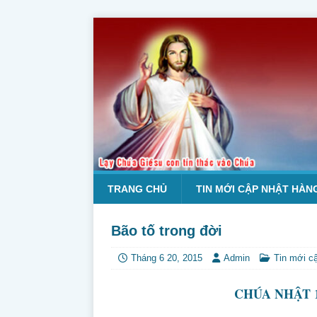
TRANG CHỦ
TIN MỚI CẬP NHẬT HÀN
Bão tố trong đời
Tháng 6 20, 2015
Admin
Tin mới c
CHÚA NHẬT 