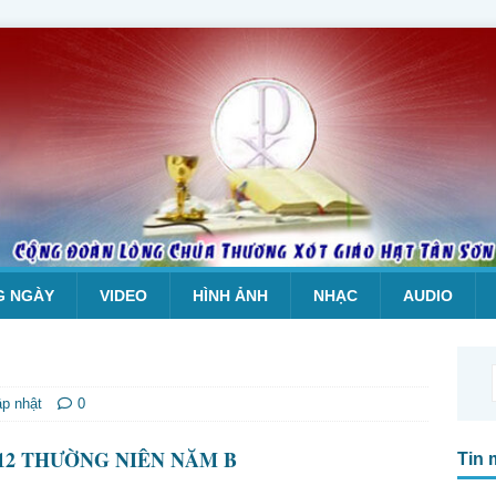
G NGÀY
VIDEO
HÌNH ẢNH
NHẠC
AUDIO
ập nhật
0
12 THƯỜNG NIÊN NĂM B
Tin 