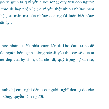
gió sẽ giúp ta quý yêu cuộc sống; quý yêu con người;
trao đi hay nhận lại; quý yêu thật nhiều những nếm
 thật, sự mặn mà của những con người luôn biết sống
thật ấy…
 học nhân ái. Vì phải vươn lên từ khổ đau, ta sẽ dễ
ủa người bên cạnh. Lòng bác ái yêu thương sẽ đưa ta
ét đẹp của hy sinh, của cho đi, quý trọng sự san sẻ,
n anh chị em, nghĩ đến con người, nghĩ đến tự do cho
ền sống, quyền làm người.