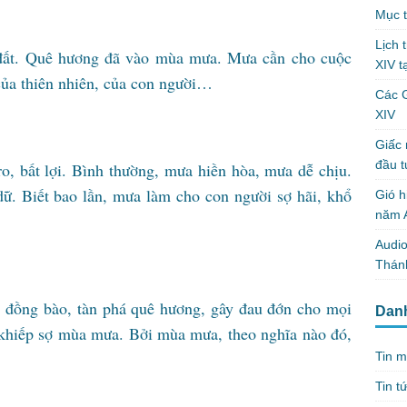
Mục t
Lịch 
i đất. Quê hương đã vào mùa mưa. Mưa cần cho cuộc
XIV t
 của thiên nhiên, của con người…
Các 
XIV
Giấc 
đầu t
, bất lợi. Bình thường, mưa hiền hòa, mưa dễ chịu.
ữ. Biết bao lần, mưa làm cho con người sợ hãi, khổ
Gió h
năm A
Audio
Thánh
ại đồng bào, tàn phá quê hương, gây đau đớn cho mọi
Dan
y khiếp sợ mùa mưa. Bởi mùa mưa, theo nghĩa nào đó,
Tin m
Tin t