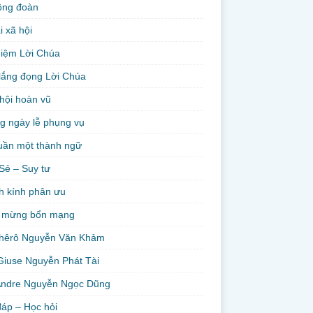
ộng đoàn
i xã hội
niệm Lời Chúa
lắng đọng Lời Chúa
hội hoàn vũ
g ngày lễ phụng vụ
uần một thành ngữ
Sẻ – Suy tư
h kính phân ưu
 mừng bổn mạng
hêrô Nguyễn Văn Khảm
Giuse Nguyễn Phát Tài
Andre Nguyễn Ngọc Dũng
đáp – Học hỏi