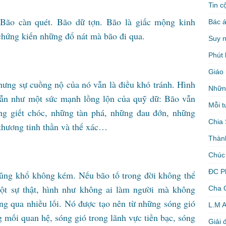
Tin c
 Bão càn quét. Bão dữ tợn. Bão là giấc mộng kinh
Bác á
chứng kiến những đổ nát mà bão đi qua.
Suy 
Phút 
Giáo 
ưng sự cuồng nộ của nó vẫn là điều khó tránh. Hình
Nhữn
n như một sức mạnh lồng lộn của quỹ dữ: Bão vẫn
Mỗi t
g giết chóc, những tàn phá, những đau đớn, những
Chia 
thương tinh thần và thể xác…
Thàn
Chúc
ĐC P
cũng khổ không kém. Nếu bão tố trong đời không thể
 một sự thật, hình như không ai làm người mà không
Cha 
ng qua nhiều lối. Nó được tạo nên từ những sóng gió
L.M 
g mối quan hệ, sóng gió trong lãnh vực tiền bạc, sóng
Giải 