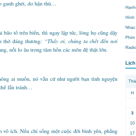
do ganh ghét, do hận thù…
Hạnh
Hình
Nhạc
bão tố trên biển, thì ngay lập tức, lòng họ cũng dậy
Phim 
an thở đáng thương:
“
Thầy ơi, chúng ta chết đến nơi
Radio
ang, nỗi lo âu trong tâm hồn các môn đệ thật lớn.
Lịch
không ai muốn, nó vẫn cứ như người bạn tình nguyện
Thá
 thể lẫn tránh…
H
3
10
n vô ích. Nếu chỉ sống một cuộc đời bình yên, phẳng
17