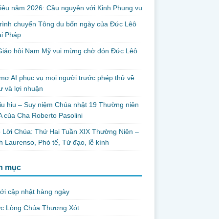
iêu năm 2026: Cầu nguyện với Kinh Phụng vụ
trình chuyến Tông du bốn ngày của Đức Lêô
ại Pháp
Giáo hội Nam Mỹ vui mừng chờ đón Đức Lêô
mơ AI phục vụ mọi người trước phép thử về
ư và lợi nhuận
iu hiu – Suy niệm Chúa nhật 19 Thường niên
 của Cha Roberto Pasolini
 Lời Chúa: Thứ Hai Tuần XIX Thường Niên –
 Laurenso, Phó tế, Tử đạo, lễ kính
h mục
ới cập nhật hàng ngày
ức Lòng Chúa Thương Xót