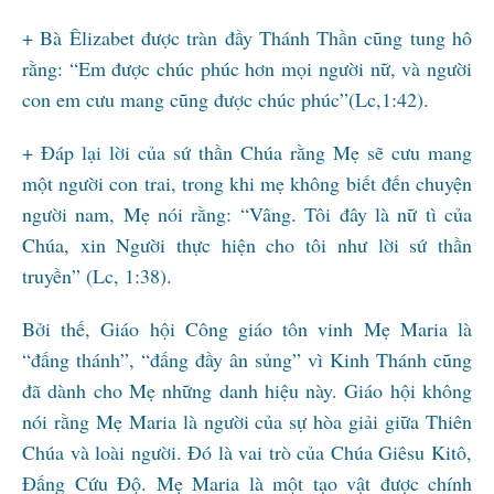
+ Bà Êlizabet được tràn đầy Thánh Thần cũng tung hô
rằng: “Em được chúc phúc hơn mọi người nữ, và người
con em cưu mang cũng được chúc phúc”(Lc,1:42).
+ Đáp lại lời của sứ thần Chúa rằng Mẹ sẽ cưu mang
một người con trai, trong khi mẹ không biết đến chuyện
người nam, Mẹ nói rằng: “Vâng. Tôi đây là nữ tì của
Chúa, xin Người thực hiện cho tôi như lời sứ thần
truyền” (Lc, 1:38).
Bởi thế, Giáo hội Công giáo tôn vinh Mẹ Maria là
“đấng thánh”, “đấng đầy ân sủng” vì Kinh Thánh cũng
đã dành cho Mẹ những danh hiệu này. Giáo hội không
nói rằng Mẹ Maria là người của sự hòa giải giữa Thiên
Chúa và loài người. Đó là vai trò của Chúa Giêsu Kitô,
Đấng Cứu Độ. Mẹ Maria là một tạo vật được chính