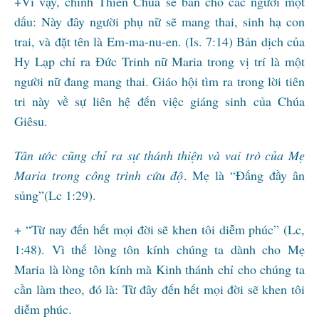
+Vì vậy, chính Thiên Chúa sẽ ban cho các ngươi một
dấu: Này đây người phụ nữ sẽ mang thai, sinh hạ con
trai, và đặt tên là Em-ma-nu-en. (Is. 7:14) Bản dịch của
Hy Lạp chỉ ra Đức Trinh nữ Maria trong vị trí là một
người nữ đang mang thai. Giáo hội tìm ra trong lời tiên
tri này về sự liên hệ đến việc giáng sinh của Chúa
Giêsu.
Tân ước cũng chỉ ra sự thánh thiện và vai trò của Mẹ
Maria trong công trình cứu độ
. Mẹ là “Đấng đầy ân
sủng”(Lc 1:29).
+ “Từ nay đến hết mọi đời sẽ khen tôi diễm phúc” (Lc,
1:48). Vì thế lòng tôn kính chúng ta dành cho Mẹ
Maria là lòng tôn kính mà Kinh thánh chỉ cho chúng ta
cần làm theo, đó là: Từ đây đến hết mọi đời sẽ khen tôi
diễm phúc.