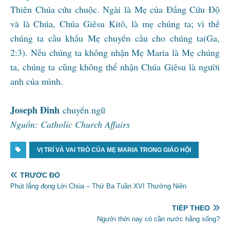
Thiên Chúa cứu chuộc. Ngài là Mẹ của Đấng Cứu Độ
và là Chúa, Chúa Giêsu Kitô, là mẹ chúng ta; vì thế
chúng ta cầu khẩu Mẹ chuyển cầu cho chúng ta(Ga,
2:3). Nếu chúng ta không nhận Mẹ Maria là Mẹ chúng
ta, chúng ta cũng không thể nhận Chúa Giêsu là người
anh của mình.
Joseph Đinh
chuyển ngữ
Nguồn: Catholic Church Affairs
VỊ TRÍ VÀ VAI TRÒ CỦA MẸ MARIA TRONG GIÁO HỘI
TRƯỚC ĐÓ
Phút lắng đọng Lời Chúa – Thứ Ba Tuần XVI Thường Niên
TIẾP THEO
Người thời nay có cần nước hằng sống?