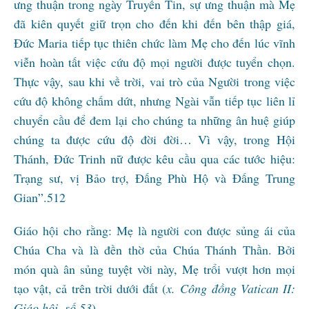
ưng thuận trong ngày Truyền Tin, sự ưng thuận mà Mẹ
đã kiên quyết giữ trọn cho đến khi đến bên thập giá,
Đức Maria tiếp tục thiên chức làm Mẹ cho đến lúc vĩnh
viễn hoàn tất việc cứu độ mọi người được tuyển chọn.
Thực vậy, sau khi về trời, vai trò của Người trong việc
cứu độ không chấm dứt, nhưng Ngài vẫn tiếp tục liên lỉ
chuyển cầu để đem lại cho chúng ta những ân huệ giúp
chúng ta được cứu độ đời đời… Vì vậy, trong Hội
Thánh, Đức Trinh nữ được kêu cầu qua các tước hiệu:
Trạng sư, vị Bảo trợ, Đấng Phù Hộ và Đấng Trung
Gian”.512
Giáo hội cho rằng: Mẹ là người con được sủng ái của
Chúa Cha và là đền thờ của Chúa Thánh Thần. Bởi
món quà ân sủng tuyệt vời này, Mẹ trổi vượt hơn mọi
tạo vật, cả trên trời dưới đất (
x.
Công đồng Vatican II:
Giáo hội, số 53
).